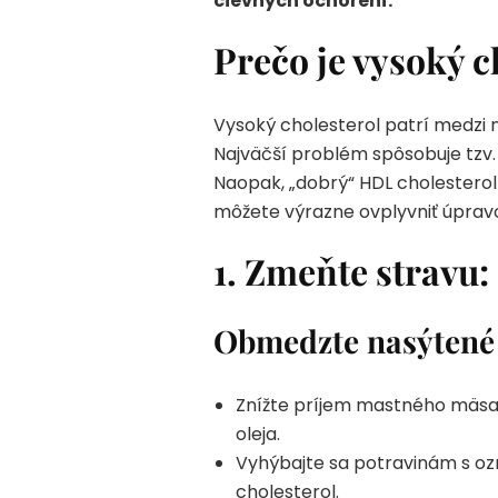
cievnych ochorení.
Prečo je vysoký c
Vysoký cholesterol patrí medzi n
Najväčší problém spôsobuje tzv. „
Naopak, „dobrý“ HDL cholesterol
môžete výrazne ovplyvniť úprav
1. Zmeňte stravu:
Obmedzte nasýtené 
Znížte príjem mastného mäsa,
oleja.
Vyhýbajte sa potravinám s ozn
cholesterol.