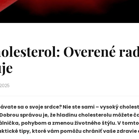
olesterol: Overené rady
je
 2025
vate sa o svoje srdce? Nie ste sami – vysoký choleste
Dobrou správou je, že hladinu cholesterolu môžete č
álnička, pohybom a zmenou životného štýlu. V tomto
aktické tipy, ktoré vám pomôžu chrániť vaše zdravie a