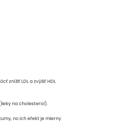
ť znížiť LDL a zvýšiť HDL
ieky na cholesterol).
kumy, no ich efekt je mierny