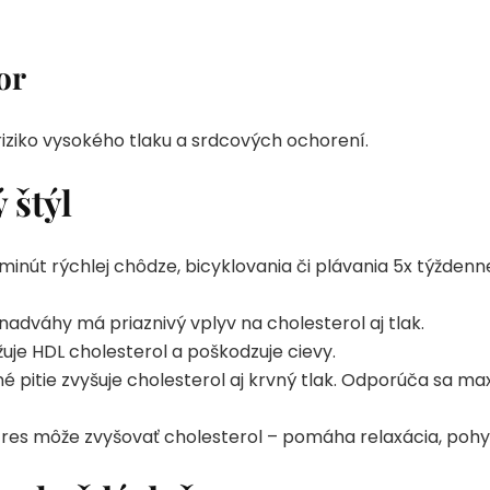
or
e riziko vysokého tlaku a srdcových ochorení.
 štýl
inút rýchlej chôdze, bicyklovania či plávania 5x týždenn
adváhy má priaznivý vplyv na cholesterol aj tlak.
žuje HDL cholesterol a poškodzuje cievy.
pitie zvyšuje cholesterol aj krvný tlak. Odporúča sa max
res môže zvyšovať cholesterol – pomáha relaxácia, pohy