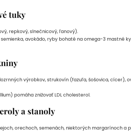
vé tuky
vový, repkový, slnečnicový, ľanový).
, semienka, avokádo, ryby bohaté na omega-3 mastné kyse
kniny
ozrnných výrobkov, strukovín (fazuľa, šošovica, cícer), ovo
llium) pomáha znižovať LDL cholesterol.
eroly a stanoly
olejoch, orechoch, semenách, niektorých margarínoch a p