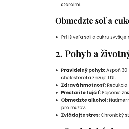
sterolmi.
Obmedzte soľ a cuk
Príliš veľa soli a cukru zvyšuj
2. Pohyb a životný
Pravidelný pohyb:
Aspoň 30 m
cholesterol a znižuje LDL.
Zdravá hmotnosť:
Redukcia n
Prestaňte fajčiť:
Fajčenie zni
Obmedzte alkohol:
Nadmerné 
pre mužov.
Zvládajte stres:
Chronický st