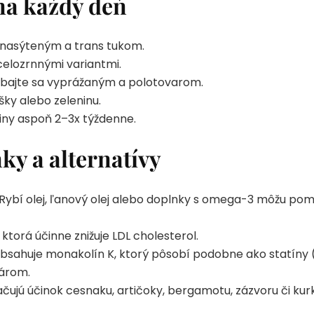
 na každý deň
a nasýteným a trans tukom.
celozrnnými variantmi.
hýbajte sa vyprážaným a polotovarom.
ešky alebo zeleninu.
iny aspoň 2–3x týždenne.
ky a alternatívy
Rybí olej, ľanový olej alebo doplnky s omega-3 môžu pomôc
ktorá účinne znižuje LDL cholesterol.
sahuje monakolín K, ktorý pôsobí podobne ako statíny (l
károm.
čujú účinok cesnaku, artičoky, bergamotu, zázvoru či kur