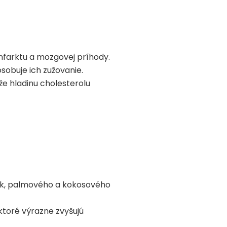
infarktu a mozgovej príhody.
ôsobuje ich zužovanie.
že hladinu cholesterolu
nok, palmového a kokosového
ktoré výrazne zvyšujú