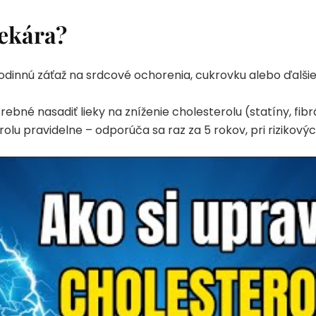
lekára?
odinnú záťaž na srdcové ochorenia, cukrovku alebo ďalšie 
bné nasadiť lieky na zníženie cholesterolu (statíny, fibrá
rolu pravidelne – odporúča sa raz za 5 rokov, pri rizikovýc