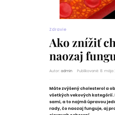
Zdravie
Ako znížiť ch
naozaj fungu
Autor:
admin
Publikované
:
8. mája
Máte zvýšený cholesterol a obá
všetkých vekových kategórií. 
sami, a to najmä úpravou jed
rady, čo naozaj funguje, aj pr