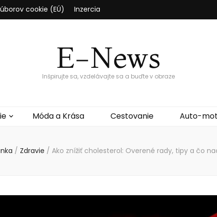
súborov cookie (EÚ)
Inzercia
E-News
Inšpirujte sa, vzdelávajte sa a buďte v obraze
ie
Móda a Krása
Cestovanie
Auto-mo
ánka
/
Zdravie
/
Ako znížiť cholesterol: Overené rady, tipy a čo n