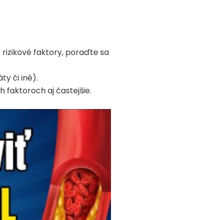
rizikové faktory, poraďte sa
ty či iné).
h faktoroch aj častejšie.