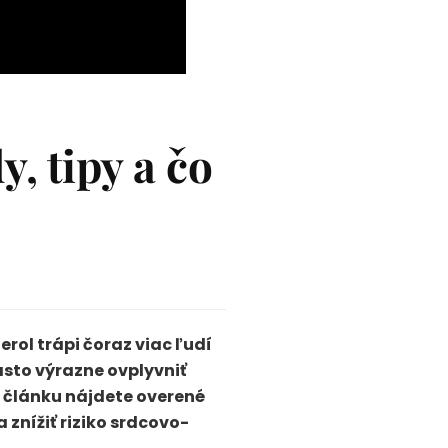
, tipy a čo
rol trápi čoraz viac ľudí
asto výrazne ovplyvniť
 článku nájdete overené
 znížiť riziko srdcovo-