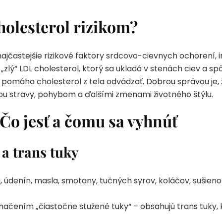
holesterol rizikom?
ajčastejšie rizikové faktory srdcovo-cievnych ochorení, 
zlý“ LDL cholesterol, ktorý sa ukladá v stenách ciev a sp
 pomáha cholesterol z tela odvádzať. Dobrou správou je, 
ou stravy, pohybom a ďalšími zmenami životného štýlu.
 Čo jesť a čomu sa vyhnúť
a trans tuky
 údenín, masla, smotany, tučných syrov, koláčov, sušie
ačením „čiastočne stužené tuky“ – obsahujú trans tuky, 