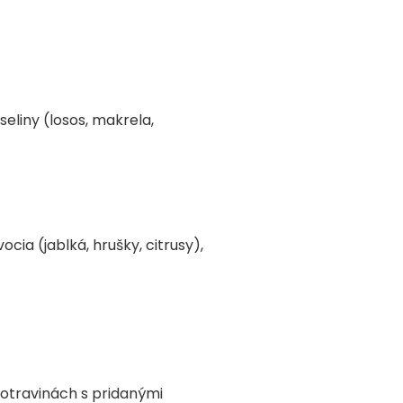
liny (losos, makrela,
cia (jablká, hrušky, citrusy),
otravinách s pridanými