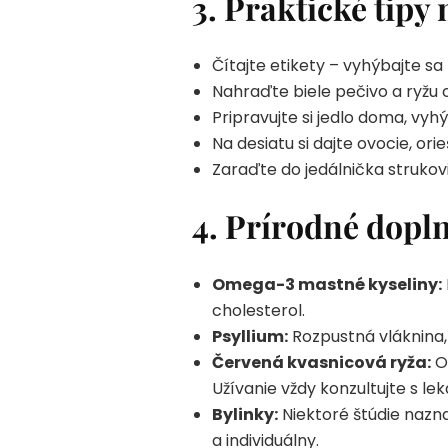
3. Praktické tipy
Čítajte etikety – vyhýbajte s
Nahraďte biele pečivo a ryžu 
Pripravujte si jedlo doma, vy
Na desiatu si dajte ovocie, ori
Zaraďte do jedálnička strukov
4. Prírodné dopln
Omega-3 mastné kyseliny:
cholesterol.
Psyllium:
Rozpustná vláknina, 
Červená kvasnicová ryža:
Ob
Užívanie vždy konzultujte s le
Bylinky:
Niektoré štúdie nazna
a individuálny.