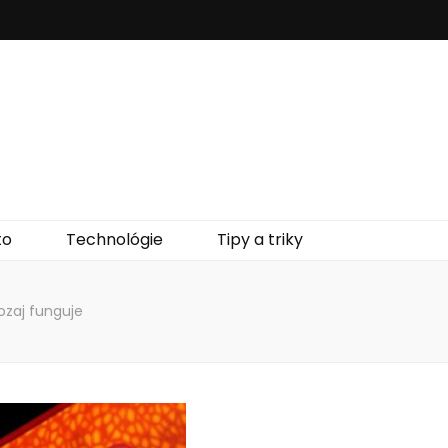
to
Technológie
Tipy a triky
aozaj funguje