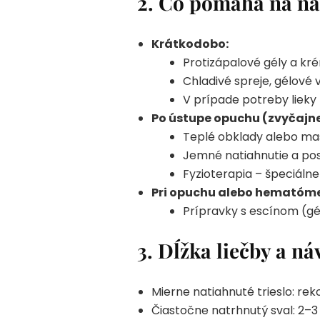
2.
Čo pomáha na nat
Krátkodobo:
Protizápalové gély a kré
Chladivé spreje, gélové 
V prípade potreby lieky 
Po ústupe opuchu (zvyčajne
Teplé obklady alebo mas
Jemné natiahnutie a po
Fyzioterapia – špeciálne
Pri opuchu alebo hematóme
Prípravky s escínom (gé
3.
Dĺžka liečby a náv
Mierne natiahnuté trieslo: re
Čiastočne natrhnutý sval: 2–3