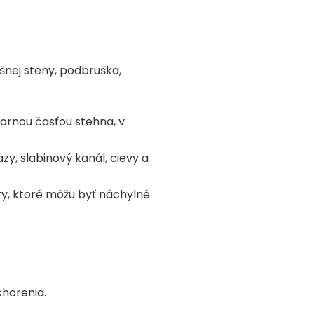
ušnej steny, podbruška,
ornou časťou stehna, v
y, slabinový kanál, cievy a
úry, ktoré môžu byť náchylné
chorenia.