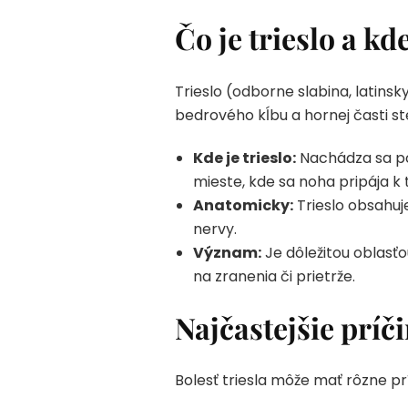
Čo je trieslo a k
Trieslo (odborne slabina, latinsk
bedrového kĺbu a hornej časti st
Kde je trieslo:
Nachádza sa po
mieste, kde sa noha pripája k 
Anatomicky:
Trieslo obsahuje
nervy.
Význam:
Je dôležitou oblasťo
na zranenia či prietrže.
Najčastejšie príči
Bolesť triesla môže mať rôzne pr