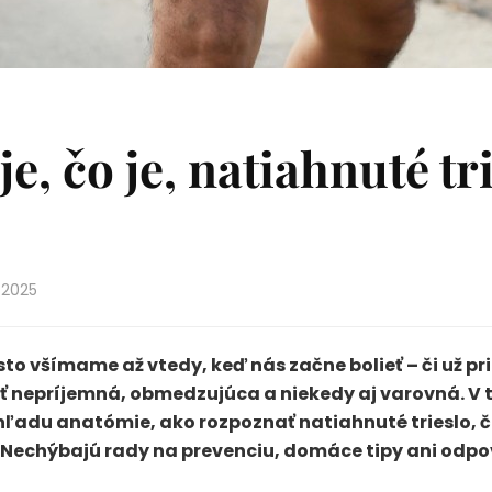
je, čo je, natiahnuté tr
 2025
často všímame až vtedy, keď nás začne bolieť – či už pr
 byť nepríjemná, obmedzujúca a niekedy aj varovná. V
 z pohľadu anatómie, ako rozpoznať natiahnuté triesl
iť. Nechýbajú rady na prevenciu, domáce tipy ani odp