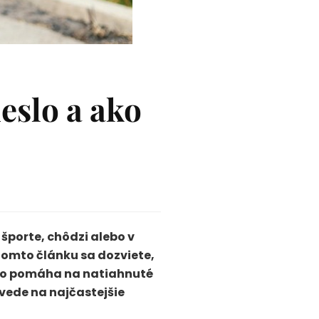
ieslo a ako
i športe, chôdzi alebo v
 tomto článku sa dozviete,
o, čo pomáha na natiahnuté
ovede na najčastejšie