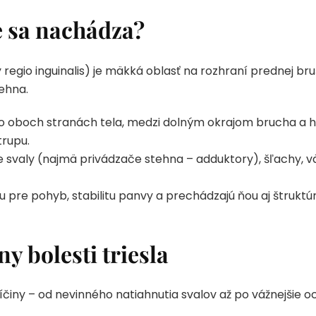
de sa nachádza?
y regio inguinalis) je mäkká oblasť na rozhraní prednej br
ehna.
 oboch stranách tela, medzi dolným okrajom brucha a h
trupu.
 svaly (najmä privádzače stehna – adduktory), šľachy, väz
u pre pohyb, stabilitu panvy a prechádzajú ňou aj štrukt
ny bolesti triesla
íčiny – od nevinného natiahnutia svalov až po vážnejšie o