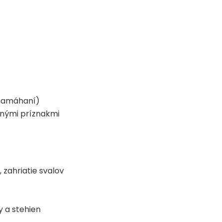
, namáhaní)
dnými príznakmi
 zahriatie svalov
y a stehien