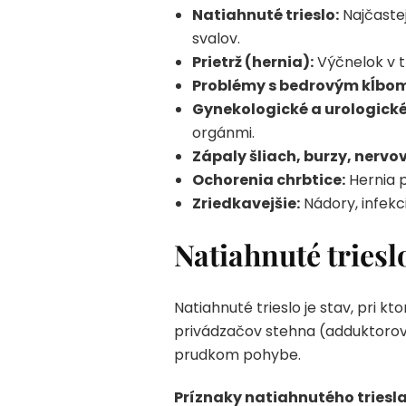
Natiahnuté trieslo:
Najčastej
svalov.
Prietrž (hernia):
Výčnelok v tr
Problémy s bedrovým kĺbom
Gynekologické a urologické
orgánmi.
Zápaly šliach, burzy, nervov
Ochorenia chrbtice:
Hernia p
Zriedkavejšie:
Nádory, infekc
Natiahnuté triesl
Natiahnuté trieslo je stav, pri kt
privádzačov stehna (adduktorov)
prudkom pohybe.
Príznaky natiahnutého triesla