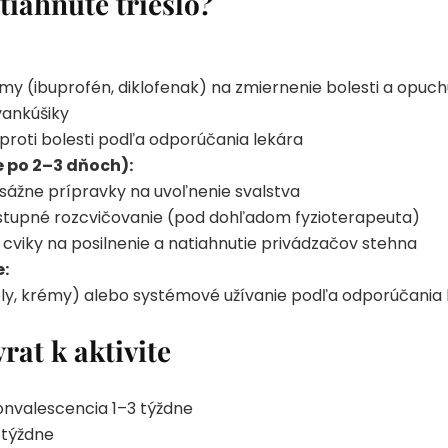
iahnuté trieslo?
my (ibuprofén, diklofenak) na zmiernenie bolesti a opuch
vankúšiky
proti bolesti podľa odporúčania lekára
 po 2–3 dňoch):
ážne prípravky na uvoľnenie svalstva
stupné rozcvičovanie (pod dohľadom fyzioterapeuta)
 cviky na posilnenie a natiahnutie privádzačov stehna
:
ly, krémy) alebo systémové užívanie podľa odporúčania 
rat k aktivite
konvalescencia 1–3 týždne
 týždne