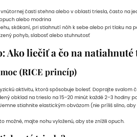
nútornej časti stehna alebo v oblasti triesla, často na je
y opuch alebo modrina
behu, skákaní, pri stiahnutí nôh k sebe alebo pri tlaku na 
zený pohyb, slabosť alebo stuhnutosť
: Ako liečiť a čo na natiahnuté 
moc (RICE princíp)
yzickú aktivitu, ktorá spôsobuje bolesť. Doprajte svalom 
dený obklad na trieslo na 15–20 minút každé 2–3 hodiny 
Jemne stiahnite elastickým obväzom (nie príliš silno, aby
to možné, majte nohu vyloženú, aby ste znížili opuch.