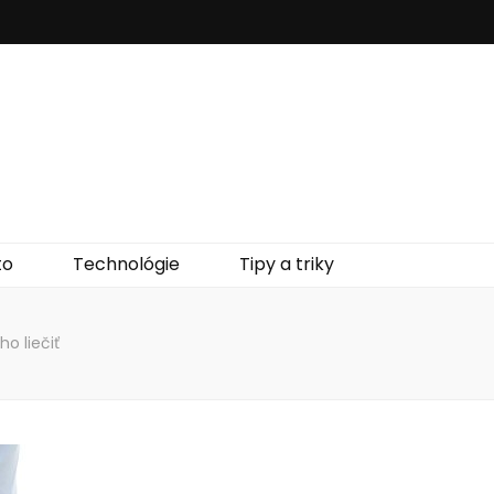
to
Technológie
Tipy a triky
ho liečiť