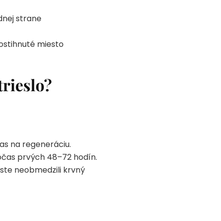
dnej strane
postihnuté miesto
trieslo?
čas na regeneráciu.
počas prvých 48–72 hodín.
 ste neobmedzili krvný