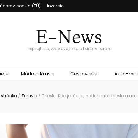
súborov cookie (EÚ)
Inzercia
E-News
Inšpirujte sa, vzdelávajte sa a buďte v obraze
ie
Móda a Krása
Cestovanie
Auto-mo
 stránka
/
Zdravie
/
Trieslo: Kde je, čo je, natiahnuté trieslo a ako 