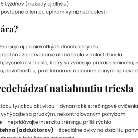
6 týždňov (niekedy aj dlhšie)
e postupne a len po úplnom vymiznutí bolesti
kára?
 zhoršuje aj po niekoľkých dňoch oddychu
ematóm, začervenanie alebo teplo v oblasti triesla
h, výčnelok v triesle, ktorý sa zväčšuje pri kašli, smiechu
kou, nevoľnosťou, problémami s močením či inými sprievo
edchádzať natiahnutiu triesla
dou fyzickou aktivitou – dynamické strečingové cvičenia,
 vyhýbajte sa prudkým, nekontrolovaným pohybom
e
– nepridávajte intenzitu tréningu príliš rýchlo
stehna (adduktorov)
– špeciálne cviky na stabilitu panv