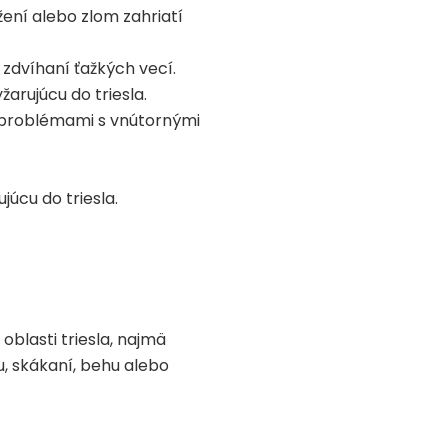
žení alebo zlom zahriatí
o zdvíhaní ťažkých vecí.
arujúcu do triesla.
 problémami s vnútornými
úcu do triesla.
 oblasti triesla, najmä
, skákaní, behu alebo