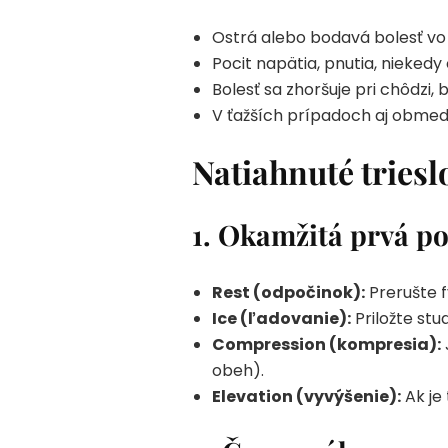
Ostrá alebo bodavá bolesť vo v
Pocit napätia, pnutia, nieked
Bolesť sa zhoršuje pri chôdzi, 
V ťažších prípadoch aj obmed
Natiahnuté trieslo
1.
Okamžitá prvá po
Rest (odpočinok):
Prerušte f
Ice (ľadovanie):
Priložte stu
Compression (kompresia):
obeh).
Elevation (vyvýšenie):
Ak je 