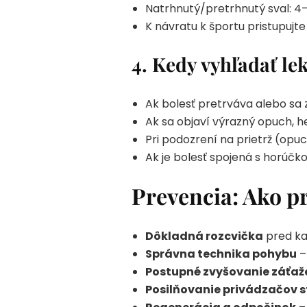
Natrhnutý/pretrhnutý sval: 4–
K návratu k športu pristupujt
4.
Kedy vyhľadať le
Ak bolesť pretrváva alebo sa
Ak sa objaví výrazný opuch, h
Pri podozrení na prietrž (opuc
Ak je bolesť spojená s horúč
Prevencia: Ako pr
Dôkladná rozcvička
pred kaž
Správna technika pohybu
–
Postupné zvyšovanie záťaž
Posilňovanie privádzačov 