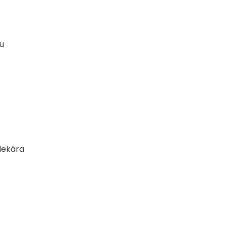
u
lekára