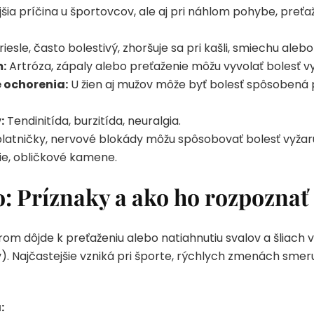
šia príčina u športovcov, ale aj pri náhlom pohybe, preťa
iesle, často bolestivý, zhoršuje sa pri kašli, smiechu aleb
:
Artróza, zápaly alebo preťaženie môžu vyvolať bolesť vyž
 ochorenia:
U žien aj mužov môže byť bolesť spôsobená
:
Tendinitída, burzitída, neuralgia.
latničky, nervové blokády môžu spôsobovať bolesť vyžaruj
ie, obličkové kamene.
o: Príznaky a ako ho rozpoznať
orom dôjde k preťaženiu alebo natiahnutiu svalov a šliach v
. Najčastejšie vzniká pri športe, rýchlych zmenách smeru
: