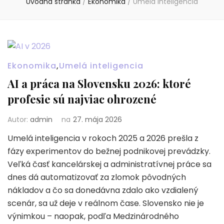
Úvodná stránka
/
Ekonomika
/
Umelá inteligencia
Ekonomika
,
Umelá inteligencia
AI a práca na Slovensku 2026: ktoré
profesie sú najviac ohrozené
Autor:
admin
na
27. mája 2026
Umelá inteligencia v rokoch 2025 a 2026 prešla z
fázy experimentov do bežnej podnikovej prevádzky.
Veľká časť kancelárskej a administratívnej práce sa
dnes dá automatizovať za zlomok pôvodných
nákladov a čo sa donedávna zdalo ako vzdialený
scenár, sa už deje v reálnom čase. Slovensko nie je
výnimkou – naopak, podľa Medzinárodného