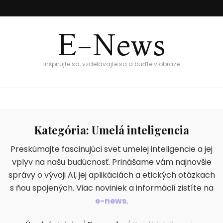
E-News
Inšpirujte sa, vzdelávajte sa a buďte v obraze
Kategória:
Umelá inteligencia
Preskúmajte fascinujúci svet umelej inteligencie a jej
vplyv na našu budúcnosť. Prinášame vám najnovšie
správy o vývoji AI, jej aplikáciách a etických otázkach
s ňou spojených. Viac noviniek a informácií zistíte na
e-news
.