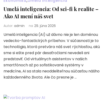
Ekonomika
,
Umelá inteligencia
Umelá inteligencia: Od sci-fi k realite –
Ako AI mení náš svet
Autor:
admin
na
29. júna 2026
Umelá inteligencia (AI) už dávno nie je len doménou
vedecko-fantastických príbehov. V súčasnosti je to
technológia, ktorá pretvára náš svet rýchlosťou, akú
sme si ešte pred pár desaťročiami nevedeli ani
predstaviť. Od virtuálnych asistentov v našich
smartfónoch až po sofistikované systémy v
medicíne, AI sa stala neoddeliteľnou súčasťou nášho
každodenného života. Ale čo presne je …