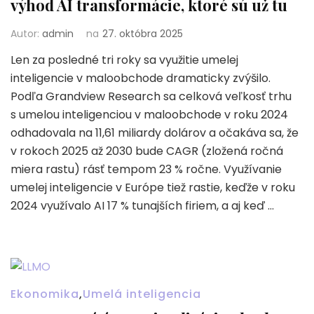
výhod AI transformácie, ktoré sú už tu
Autor:
admin
na
27. októbra 2025
Len za posledné tri roky sa využitie umelej
inteligencie v maloobchode dramaticky zvýšilo.
Podľa Grandview Research sa celková veľkosť trhu
s umelou inteligenciou v maloobchode v roku 2024
odhadovala na 11,61 miliardy dolárov a očakáva sa, že
v rokoch 2025 až 2030 bude CAGR (zložená ročná
miera rastu) rásť tempom 23 % ročne. Využívanie
umelej inteligencie v Európe tiež rastie, keďže v roku
2024 využívalo AI 17 % tunajších firiem, a aj keď …
Ekonomika
,
Umelá inteligencia