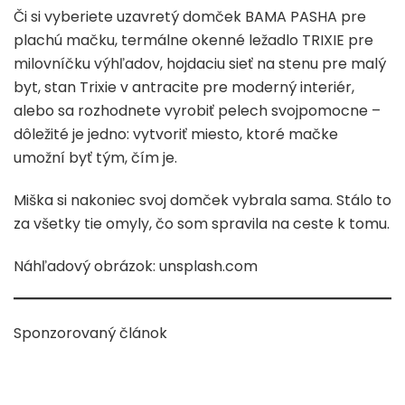
Či si vyberiete uzavretý domček BAMA PASHA pre
plachú mačku, termálne okenné ležadlo TRIXIE pre
milovníčku výhľadov, hojdaciu sieť na stenu pre malý
byt, stan Trixie v antracite pre moderný interiér,
alebo sa rozhodnete vyrobiť pelech svojpomocne –
dôležité je jedno: vytvoriť miesto, ktoré mačke
umožní byť tým, čím je.
Miška si nakoniec svoj domček vybrala sama. Stálo to
za všetky tie omyly, čo som spravila na ceste k tomu.
Náhľadový obrázok: unsplash.com
Sponzorovaný článok