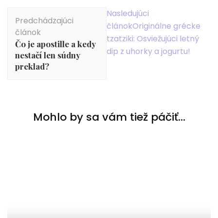
Navigácia
Nasledujúci
Predchádzajúci
v
článok
Originálne grécke
článok
článku
tzatziki: Osviežujúci letný
Čo je apostille a kedy
dip z uhorky a jogurtu!
nestačí len súdny
preklad?
Mohlo by sa vám tiež páčiť...