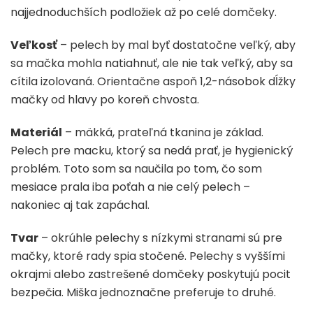
najjednoduchších podložiek až po celé domčeky.
Veľkosť
– pelech by mal byť dostatočne veľký, aby
sa mačka mohla natiahnuť, ale nie tak veľký, aby sa
cítila izolovaná. Orientačne aspoň 1,2-násobok dĺžky
mačky od hlavy po koreň chvosta.
Materiál
– mäkká, prateľná tkanina je základ.
Pelech pre macku, ktorý sa nedá prať, je hygienický
problém. Toto som sa naučila po tom, čo som
mesiace prala iba poťah a nie celý pelech –
nakoniec aj tak zapáchal.
Tvar
– okrúhle pelechy s nízkymi stranami sú pre
mačky, ktoré rady spia stočené. Pelechy s vyššími
okrajmi alebo zastrešené domčeky poskytujú pocit
bezpečia. Miška jednoznačne preferuje to druhé.