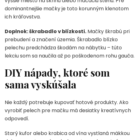
vyššie miesto na skriňu alebo mačaciu stenu. Pre
dominantnejšie mačky je toto korunným klenotom
ich kráľovstva.
Doplnok: škrabadlo v blízkosti.
Mačky škrabú pri
prebudení a značení územia. Škrabadlo blízko
pelechu predchádza škodám na nábytku – túto
lekciu som sa naučila až po poškodenom rohu gauča.
DIY nápady, ktoré som
sama vyskúšala
Nie každý potrebuje kupovať hotové produkty. Ako
vyrobiť pelech pre mačku má desiatky kreatívnych
odpovedí.
Starý kufor alebo krabica od vína vystlaná mäkkou