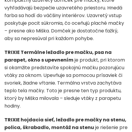
kompaktný uzavretý domček pre mačky, ktoré
vyhľadávajú bezpečie uzavretého priestoru. Hnedá
farba sa hodí do väčšiny interiérov. Uzavretý vstup
poskytuje pocit súkromia, čo oceňujú plaché mačky
– presne ako Miška. Domček je dostatočne ťažký,
aby sa nepresúval pri každom pohybe.
TRIXIE Termálne ležadlo pre mačku, psa na
parapet, okno s upevnením
je produkt, pri ktorom
si okamžite predstavíte spokojnú mačku pozorujúcu
vtáky za oknom. Upevňuje sa pomocou prísaviek či
svoriek, žiadne vŕtanie. Termálna vrstva zachytáva
teplo tela mačky. Toto je presne ten typ produktu,
ktorý by Miška milovala – sleduje vtáky z parapetu
hodiny.
TRIXIE hojdacia sieť, ležadlo pre mačky na stenu,
polica, škrabadlo, montáž na stenu
je riešenie pre