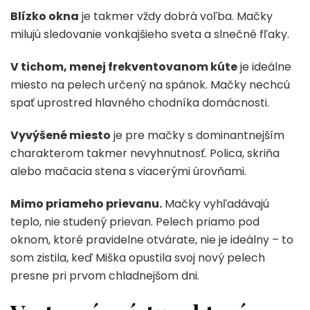
Blízko okna
je takmer vždy dobrá voľba. Mačky
milujú sledovanie vonkajšieho sveta a slnečné fľaky.
V tichom, menej frekventovanom kúte
je ideálne
miesto na pelech určený na spánok. Mačky nechcú
spať uprostred hlavného chodníka domácnosti.
Vyvýšené miesto
je pre mačky s dominantnejším
charakterom takmer nevyhnutnosť. Polica, skriňa
alebo mačacia stena s viacerými úrovňami.
Mimo priameho prievanu.
Mačky vyhľadávajú
teplo, nie studený prievan. Pelech priamo pod
oknom, ktoré pravidelne otvárate, nie je ideálny – to
som zistila, keď Miška opustila svoj nový pelech
presne pri prvom chladnejšom dni.