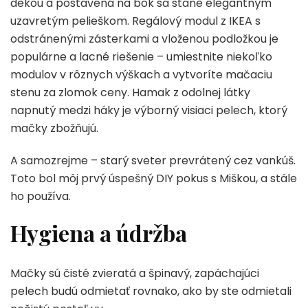
dekou a postavená na bok sa stane elegantným
uzavretým pelieškom. Regálový modul z IKEA s
odstránenými zásterkami a vloženou podložkou je
populárne a lacné riešenie – umiestnite niekoľko
modulov v rôznych výškach a vytvoríte mačaciu
stenu za zlomok ceny. Hamak z odolnej látky
napnutý medzi háky je výborný visiaci pelech, ktorý
mačky zbožňujú.
A samozrejme – starý sveter prevrátený cez vankúš.
Toto bol môj prvý úspešný DIY pokus s Miškou, a stále
ho používa.
Hygiena a údržba
Mačky sú čisté zvieratá a špinavý, zapáchajúci
pelech budú odmietať rovnako, ako by ste odmietali