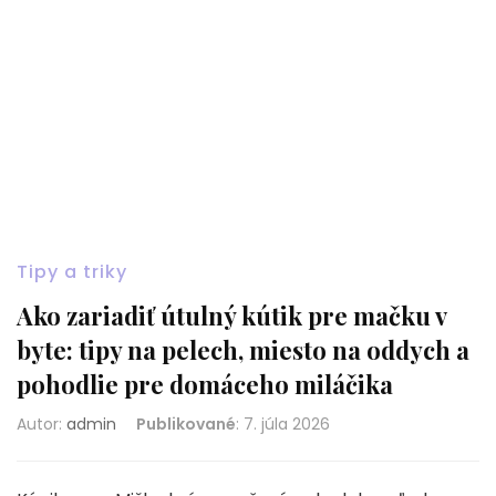
Tipy a triky
Ako zariadiť útulný kútik pre mačku v
byte: tipy na pelech, miesto na oddych a
pohodlie pre domáceho miláčika
Autor:
admin
Publikované
:
7. júla 2026