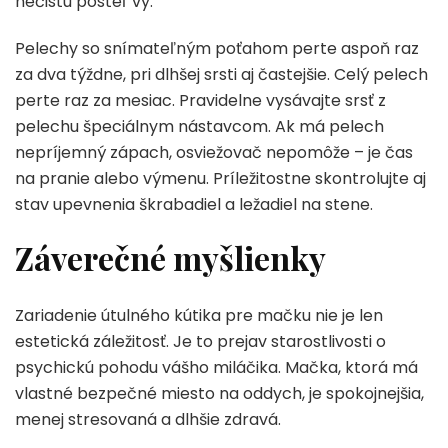
nečistú posteľ vy.
Pelechy so snímateľným poťahom perte aspoň raz
za dva týždne, pri dlhšej srsti aj častejšie. Celý pelech
perte raz za mesiac. Pravidelne vysávajte srsť z
pelechu špeciálnym nástavcom. Ak má pelech
nepríjemný zápach, osviežovač nepomôže – je čas
na pranie alebo výmenu. Príležitostne skontrolujte aj
stav upevnenia škrabadiel a ležadiel na stene.
Záverečné myšlienky
Zariadenie útulného kútika pre mačku nie je len
estetická záležitosť. Je to prejav starostlivosti o
psychickú pohodu vášho miláčika. Mačka, ktorá má
vlastné bezpečné miesto na oddych, je spokojnejšia,
menej stresovaná a dlhšie zdravá.