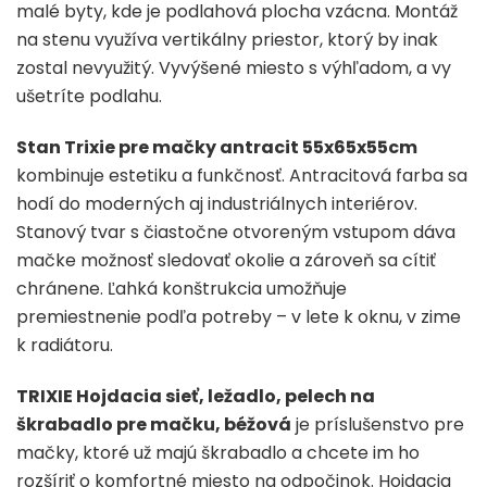
malé byty, kde je podlahová plocha vzácna. Montáž
na stenu využíva vertikálny priestor, ktorý by inak
zostal nevyužitý. Vyvýšené miesto s výhľadom, a vy
ušetríte podlahu.
Stan Trixie pre mačky antracit 55x65x55cm
kombinuje estetiku a funkčnosť. Antracitová farba sa
hodí do moderných aj industriálnych interiérov.
Stanový tvar s čiastočne otvoreným vstupom dáva
mačke možnosť sledovať okolie a zároveň sa cítiť
chránene. Ľahká konštrukcia umožňuje
premiestnenie podľa potreby – v lete k oknu, v zime
k radiátoru.
TRIXIE Hojdacia sieť, ležadlo, pelech na
škrabadlo pre mačku, béžová
je príslušenstvo pre
mačky, ktoré už majú škrabadlo a chcete im ho
rozšíriť o komfortné miesto na odpočinok. Hojdacia