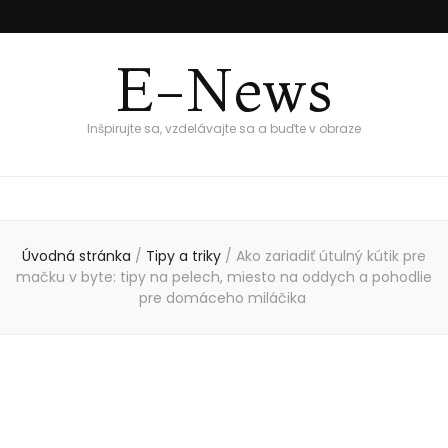
E-News
Inšpirujte sa, vzdelávajte sa a buďte v obraze
Úvodná stránka
/
Tipy a triky
/
Ako zariadiť útulný kútik pre
mačku v byte: tipy na pelech, miesto na oddych a pohodlie
pre domáceho miláčika