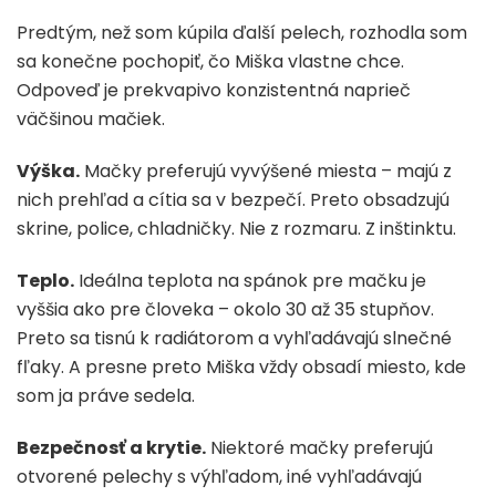
Predtým, než som kúpila ďalší pelech, rozhodla som
sa konečne pochopiť, čo Miška vlastne chce.
Odpoveď je prekvapivo konzistentná naprieč
väčšinou mačiek.
Výška.
Mačky preferujú vyvýšené miesta – majú z
nich prehľad a cítia sa v bezpečí. Preto obsadzujú
skrine, police, chladničky. Nie z rozmaru. Z inštinktu.
Teplo.
Ideálna teplota na spánok pre mačku je
vyššia ako pre človeka – okolo 30 až 35 stupňov.
Preto sa tisnú k radiátorom a vyhľadávajú slnečné
fľaky. A presne preto Miška vždy obsadí miesto, kde
som ja práve sedela.
Bezpečnosť a krytie.
Niektoré mačky preferujú
otvorené pelechy s výhľadom, iné vyhľadávajú