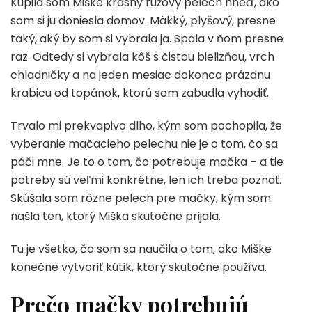
Kúpila som Miške krásny ružový pelech hneď, ako
som si ju doniesla domov. Mäkký, plyšový, presne
taký, aký by som si vybrala ja. Spala v ňom presne
raz. Odtedy si vybrala kôš s čistou bielizňou, vrch
chladničky a na jeden mesiac dokonca prázdnu
krabicu od topánok, ktorú som zabudla vyhodiť.
Trvalo mi prekvapivo dlho, kým som pochopila, že
vyberanie mačacieho pelechu nie je o tom, čo sa
páči mne. Je to o tom, čo potrebuje mačka – a tie
potreby sú veľmi konkrétne, len ich treba poznať.
Skúšala som rôzne
pelech pre mačky
, kým som
našla ten, ktorý Miška skutočne prijala.
Tu je všetko, čo som sa naučila o tom, ako Miške
konečne vytvoriť kútik, ktorý skutočne používa.
Prečo mačky potrebujú