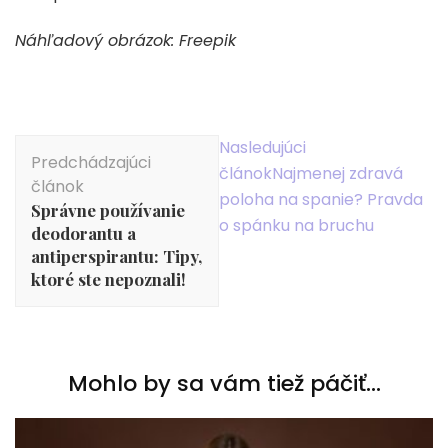
Náhľadový obrázok: Freepik
Navigácia
Nasledujúci
Predchádzajúci
v
článok
Najmenej zdravá
článok
článku
poloha na spanie? Pravda
Správne používanie
o spánku na bruchu
deodorantu a
antiperspirantu: Tipy,
ktoré ste nepoznali!
Mohlo by sa vám tiež páčiť...