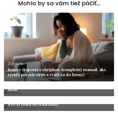
Mohlo by sa vám tiež páčiť...
Zdravie
Koniec trápenia s chrípkou: Kompletný manuál, ako
rýchlo poraziť vírus a vrátiť sa do formy!
Zdravie
Trieslo: Kde je, čo je, natiahnuté trieslo a ako ho
liečiť
Zdravie
Cestovateľská hnačka: Ako správne nasadiť probiotiká
a čo si zbaliť do lekárničky?