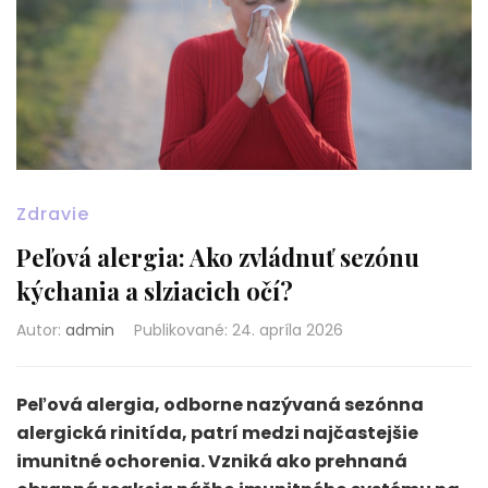
Zdravie
Peľová alergia: Ako zvládnuť sezónu
kýchania a slziacich očí?
Autor:
admin
Publikované
:
24. apríla 2026
Peľová alergia, odborne nazývaná sezónna
alergická rinitída, patrí medzi najčastejšie
imunitné ochorenia. Vzniká ako prehnaná