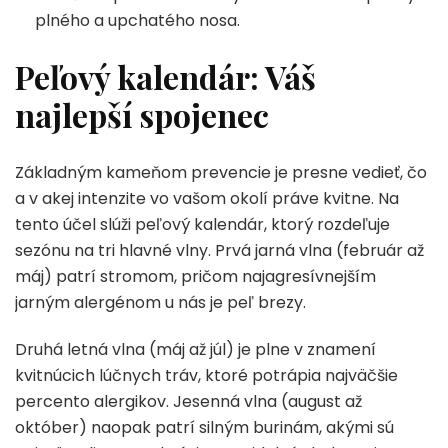
plného a upchatého nosa.
Peľový kalendár: Váš
najlepší spojenec
Základným kameňom prevencie je presne vedieť, čo
a v akej intenzite vo vašom okolí práve kvitne. Na
tento účel slúži peľový kalendár, ktorý rozdeľuje
sezónu na tri hlavné vlny. Prvá jarná vlna (február až
máj) patrí stromom, pričom najagresívnejším
jarným alergénom u nás je peľ brezy.
Druhá letná vlna (máj až júl) je plne v znamení
kvitnúcich lúčnych tráv, ktoré potrápia najväčšie
percento alergikov. Jesenná vlna (august až
október) naopak patrí silným burinám, akými sú