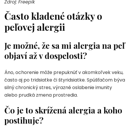
Zdroj: Freepik
Často kladené otázky o
peľovej alergii
Je možné, že sa mi alergia na peľ
objaví až v dospelosti?
Áno, ochorenie môže prepuknúť v akomkoľvek veku,
často aj po tridsiatke či štyridsiatke. Spúšťačom býva
silný chronický stres, výrazné oslabenie imunity
alebo prudká zmena prostredia.
Čo je to skrížená alergia a koho
postihuje?