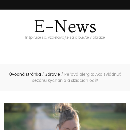
E-News
Inšpirujte sa, vzdelávajte sa a buďte v obraze
Úvodná stránka
/
Zdravie
/
Peľová alergia: Ako zvládnuť
sezónu kýchania a slziacich očí?