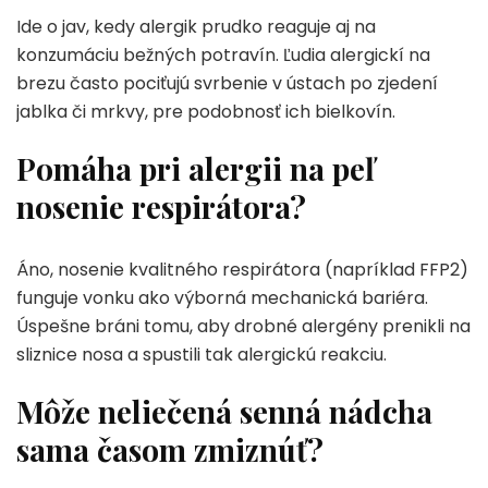
Ide o jav, kedy alergik prudko reaguje aj na
konzumáciu bežných potravín. Ľudia alergickí na
brezu často pociťujú svrbenie v ústach po zjedení
jablka či mrkvy, pre podobnosť ich bielkovín.
Pomáha pri alergii na peľ
nosenie respirátora?
Áno, nosenie kvalitného respirátora (napríklad FFP2)
funguje vonku ako výborná mechanická bariéra.
Úspešne bráni tomu, aby drobné alergény prenikli na
sliznice nosa a spustili tak alergickú reakciu.
Môže neliečená senná nádcha
sama časom zmiznúť?