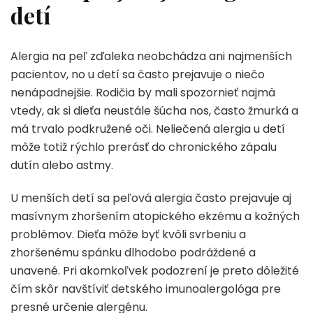
detí
Alergia na peľ zďaleka neobchádza ani najmenších
pacientov, no u detí sa často prejavuje o niečo
nenápadnejšie. Rodičia by mali spozornieť najmä
vtedy, ak si dieťa neustále šúcha nos, často žmurká a
má trvalo podkružené oči. Neliečená alergia u detí
môže totiž rýchlo prerásť do chronického zápalu
dutín alebo astmy.
U menších detí sa peľová alergia často prejavuje aj
masívnym zhoršením atopického ekzému a kožných
problémov. Dieťa môže byť kvôli svrbeniu a
zhoršenému spánku dlhodobo podráždené a
unavené. Pri akomkoľvek podozrení je preto dôležité
čím skôr navštíviť detského imunoalergológa pre
presné určenie alergénu.