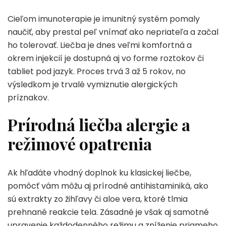
Cieľom imunoterapie je imunitný systém pomaly
naučiť, aby prestal peľ vnímať ako nepriateľa a začal
ho tolerovať. Liečba je dnes veľmi komfortná a
okrem injekcií je dostupná aj vo forme roztokov či
tabliet pod jazyk. Proces trvá 3 až 5 rokov, no
výsledkom je trvalé vymiznutie alergických
príznakov.
Prírodná liečba alergie a
režimové opatrenia
Ak hľadáte vhodný doplnok ku klasickej liečbe,
pomôcť vám môžu aj prírodné antihistaminiká, ako
sú extrakty zo žihľavy či aloe vera, ktoré tlmia
prehnané reakcie tela. Zásadné je však aj samotné
upravenie každodenného režimu a zníženie priameho