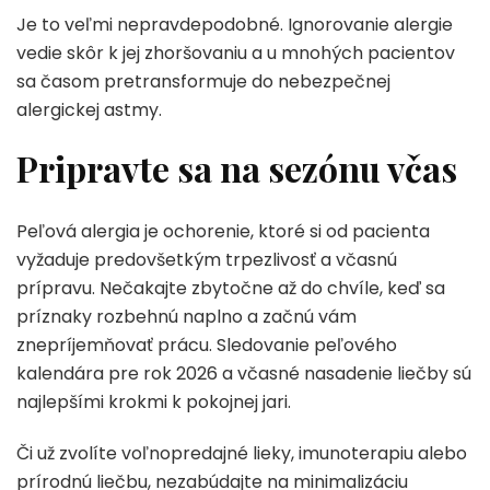
Je to veľmi nepravdepodobné. Ignorovanie alergie
vedie skôr k jej zhoršovaniu a u mnohých pacientov
sa časom pretransformuje do nebezpečnej
alergickej astmy.
Pripravte sa na sezónu včas
Peľová alergia je ochorenie, ktoré si od pacienta
vyžaduje predovšetkým trpezlivosť a včasnú
prípravu. Nečakajte zbytočne až do chvíle, keď sa
príznaky rozbehnú naplno a začnú vám
znepríjemňovať prácu. Sledovanie peľového
kalendára pre rok 2026 a včasné nasadenie liečby sú
najlepšími krokmi k pokojnej jari.
Či už zvolíte voľnopredajné lieky, imunoterapiu alebo
prírodnú liečbu, nezabúdajte na minimalizáciu