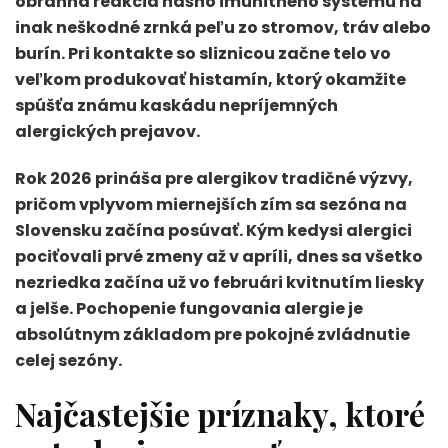
obranná reakcia nášho imunitného systému na
inak neškodné zrnká peľu zo stromov, tráv alebo
burín. Pri kontakte so sliznicou začne telo vo
veľkom produkovať histamín, ktorý okamžite
spúšťa známu kaskádu nepríjemných
alergických prejavov.
Rok 2026 prináša pre alergikov tradičné výzvy,
pričom vplyvom miernejších zím sa sezóna na
Slovensku začína posúvať. Kým kedysi alergici
pociťovali prvé zmeny až v apríli, dnes sa všetko
nezriedka začína už vo februári kvitnutím liesky
a jelše. Pochopenie fungovania alergie je
absolútnym základom pre pokojné zvládnutie
celej sezóny.
Najčastejšie príznaky, ktoré