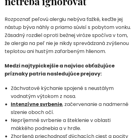
netreba ignorovať
Rozpoznať peľovú alergiu nebýva ťažké, keďže jej
nástup býva náhly a priamo súvisí s pobytom vonku.
Zásadný rozdiel oproti bežnej viróze spočíva v tom,
že alergia na peľ nie je nikdy sprevádzaná zvýšenou
teplotou ani hustým zafarbeným hlienom.
Medzi najtypickejšie a najviac obťažujúce
príznaky patria nasledujúce prejavy:
Záchvatové kýchanie spojené s neustálym
vodnatým výtokom z nosa.
Intenzívne svrbenie
, začervenanie a nadmerné
slzenie oboch očí.
Nepríjemné svrbenie a šteklenie v oblasti
mäkkého podnebia a v hrdle.
Zhoršená priechodnosť dýchacích ciest a pocity