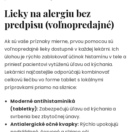
Lieky na alergiu bez
predpisu (voľnopredajné)
Ak sú vaše príznaky mierne, prvou pomocou sú
voľnopredajné lieky dostupné v každej lekárni. Ich
úlohou je rýchlo zablokovať účinok histamínu v tele a
priniesť pacientovi vytúženú úľavu od kýchania.
Lekárnici najčastejšie odporúčajú kombinovať
celkovú liečbu vo forme tabliet s lokálnymi
prípravkami priamo na sliznice:
Moderné antihistaminiká
(tabletky):
Zabezpečujú úľavu od kýchania a
svrbenia bez zbytočnej únavy.
Antialergické očné kvapky:
Rýchlo upokojujú
podráždené, červené a slziace oči.