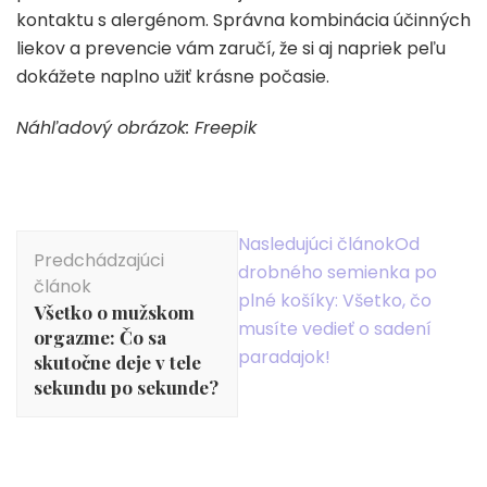
kontaktu s alergénom. Správna kombinácia účinných
liekov a prevencie vám zaručí, že si aj napriek peľu
dokážete naplno užiť krásne počasie.
Náhľadový obrázok: Freepik
Navigácia
Nasledujúci článok
Od
Predchádzajúci
v
drobného semienka po
článok
článku
plné košíky: Všetko, čo
Všetko o mužskom
musíte vedieť o sadení
orgazme: Čo sa
paradajok!
skutočne deje v tele
sekundu po sekunde?