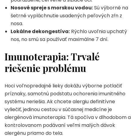
Nosové spreje s morskou vodou:
Sú výborné na
šetrné vypláchnutie usadených peľových zŕn z
nosa.
Lokálne dekongestíva:
Rýchlo uvoľnia upchatý
nos, no smú sa používať maximálne 7 dní.
Imunoterapia: Trvalé
riešenie problému
Hoci voľnopredajné lieky dokážu výborne potlačiť
príznaky, samotnú podstatu ochorenia imunitného
systému neriešia. Ak chcete alergiu definitívne
vyliečiť, jedinou cestou v súčasnej medicíne je
alergénová imunoterapia. Tá spočíva v dlhodobom a
kontrolovanom podávaní veľmi malých dávok
alergénu priamo do tela.