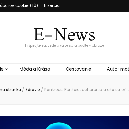
súborov cookie (EÚ)
Inzercia
E-News
Inšpirujte sa, vzdelávajte sa a buďte v obraze
ie
Móda a Krása
Cestovanie
Auto-mo
ná stránka
/
Zdravie
/
Pankreas: Funkcie, ochorenia a ako sa oň 