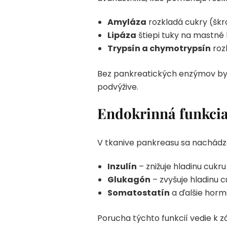
Amyláza
rozkladá cukry (škr
Lipáza
štiepi tuky na mastné k
Trypsín a chymotrypsín
rozk
Bez pankreatických enzýmov by t
podvýžive.
Endokrinná funkcia 
V tkanive pankreasu sa nachádz
Inzulín
– znižuje hladinu cukru
Glukagón
– zvyšuje hladinu c
Somatostatín
a ďalšie horm
Porucha týchto funkcií vedie k