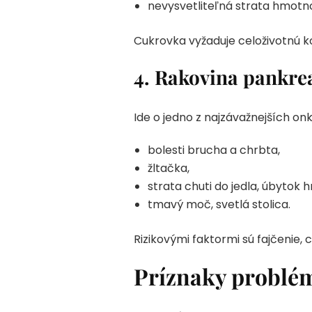
nevysvetliteľná strata hmotno
Cukrovka vyžaduje celoživotnú ko
4. Rakovina pankre
Ide o jedno z najzávažnejších o
bolesti brucha a chrbta,
žltačka,
strata chuti do jedla, úbytok 
tmavý moč, svetlá stolica.
Rizikovými faktormi sú fajčenie,
Príznaky problé