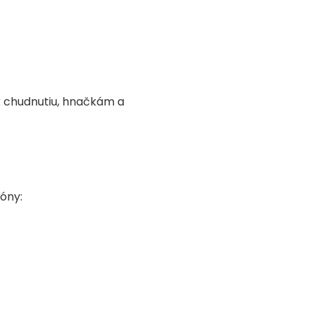
k chudnutiu, hnačkám a
óny: