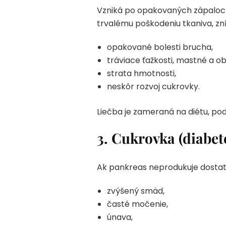
Vzniká po opakovaných zápaloch
trvalému poškodeniu tkaniva, zn
opakované bolesti brucha,
tráviace ťažkosti, mastné a ob
strata hmotnosti,
neskôr rozvoj cukrovky.
Liečba je zameraná na diétu, po
3. Cukrovka (diabet
Ak pankreas neprodukuje dostatok 
zvýšený smäd,
časté močenie,
únava,