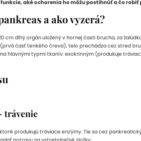
funkcie, aké ochorenia ho môžu postihnúť a čo robiť p
pankreas a ako vyzerá?
20 cm dlhý orgán uložený v hornej časti brucha, za žalúd
 (prvá časť tenkého čreva), telo prechádza cez stred bru
voma hlavnými typmi tkanív: exokrinným (produkuje trávi
su
 trávenie
 ktoré produkujú tráviace enzýmy. Tie sa cez pankreatick
adať potravu na vstrebateľné zložky: