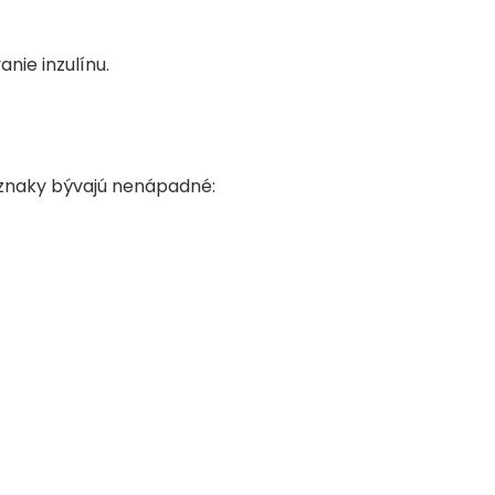
nie inzulínu.
ríznaky bývajú nenápadné: