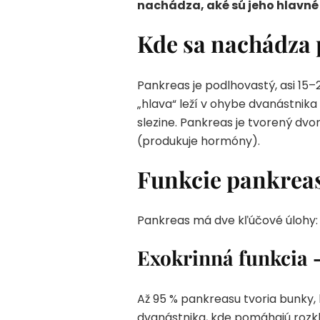
nachádza, aké sú jeho hlavné 
Kde sa nachádza 
Pankreas je podlhovastý, asi 15–
„hlava“ leží v ohybe dvanástnika
slezine. Pankreas je tvorený d
(produkuje hormóny).
Funkcie pankrea
Pankreas má dve kľúčové úlohy:
Exokrinná funkcia –
Až 95 % pankreasu tvoria bunky,
dvanástnika, kde pomáhajú rozkl