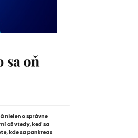
o sa oň
rá nielen o správne
omí až vtedy, keď sa
ete, kde sa pankreas