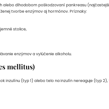
 alebo dlhodobom poškodzovaní pankreasu (najčastejšie
íženej tvorbe enzýmov aj hormónov. Príznaky:
jemné stolice,
dávanie enzýmov a vylúčenie alkoholu.
es mellitus)
inzulínu (typ 1) alebo telo na inzulín nereaguje (typ 2),