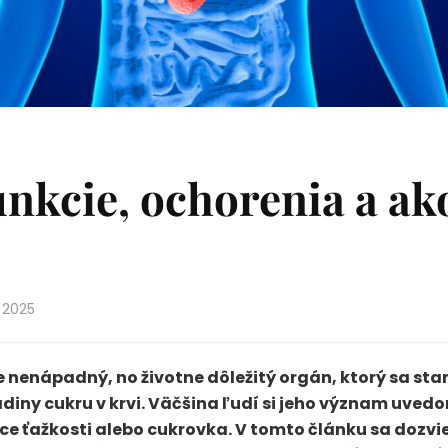
nkcie, ochorenia a ak
 2025
e nenápadný, no životne dôležitý orgán, ktorý sa sta
ladiny cukru v krvi. Väčšina ľudí si jeho význam uved
ace ťažkosti alebo cukrovka. V tomto článku sa dozvi