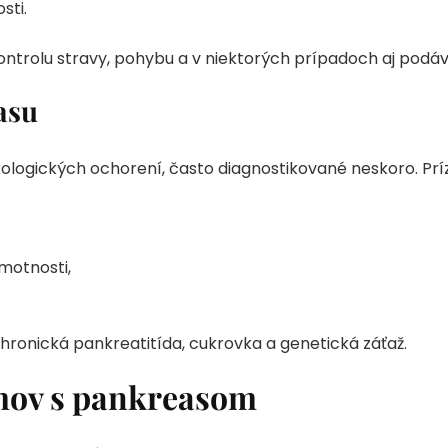
sti.
ntrolu stravy, pohybu a v niektorých prípadoch aj podáva
asu
nkologických ochorení, často diagnostikované neskoro. P
hmotnosti,
 chronická pankreatitída, cukrovka a genetická záťaž.
mov s pankreasom