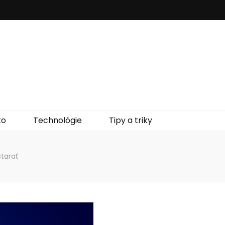
to
Technológie
Tipy a triky
starať