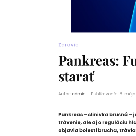
Zdravie
Pankreas: Fu
starať
Autor:
admin
Publikované
:
18. mája
Pankreas – slinivka brušná – j
trávenie, ale aj o reguláciu h
objavia bolesti brucha, trávi