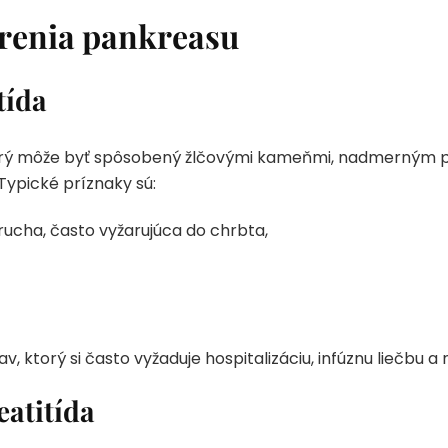
orenia pankreasu
tída
torý môže byť spôsobený žlčovými kameňmi, nadmerným p
Typické príznaky sú:
brucha, často vyžarujúca do chrbta,
v, ktorý si často vyžaduje hospitalizáciu, infúznu liečbu a 
eatitída