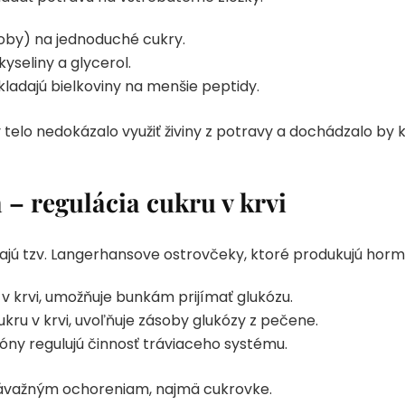
oby) na jednoduché cukry.
yseliny a glycerol.
ladajú bielkoviny na menšie peptidy.
elo nedokázalo využiť živiny z potravy a dochádzalo by 
– regulácia cukru v krvi
ajú tzv. Langerhansove ostrovčeky, ktoré produkujú horm
 v krvi, umožňuje bunkám prijímať glukózu.
ukru v krvi, uvoľňuje zásoby glukózy z pečene.
óny regulujú činnosť tráviaceho systému.
 závažným ochoreniam, najmä cukrovke.