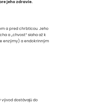
re jeho zdravie.
kom a pred chrbticou. Jeho
cha a „chvost“ siaha až k
ace enzýmy) a endokrinným
ý vývod dostávajú do