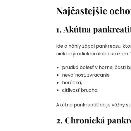
Najčastejšie och
1. Akútna pankreati
Ide o náhly zápal pankreasu, k
niektorými liekmi alebo úrazom. 
prudká bolesť v hornej časti 
nevoľnosť, zvracanie,
horúčka,
citlivosť brucha.
Akútna pankreatitída je vážny sta
2. Chronická pankr