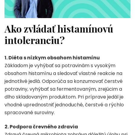
Ako zvládať histamínovú
intoleranciu?
1. Diéta s nízkym obsahom histamínu
Základom je vyhýbať sa potravinám s vysokým
obsahom histamínu a sledovať vlastné reakcie na
jednotlivé jedlá. Odporúča sa konzumovať čerstvé
potraviny, vyhýbať sa fermentovaným, zrejúcim a
dlho skladovaným produktom. Pri príprave jedál je
vhodné uprednostniť jednoduché, čerstvé a rýchlo
spracované suroviny.
2. Podpora črevného zdravia
Zdravá črevná mikrobiota zohráva dôležitú úlohu pri