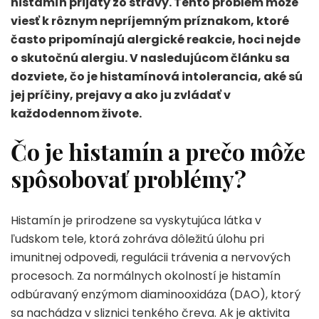
histamín prijatý zo stravy. Tento problém môže
viesť k rôznym nepríjemným príznakom, ktoré
často pripomínajú alergické reakcie, hoci nejde
o skutočnú alergiu. V nasledujúcom článku sa
dozviete, čo je histamínová intolerancia, aké sú
jej príčiny, prejavy a ako ju zvládať v
každodennom živote.
Čo je histamín a prečo môže
spôsobovať problémy?
Histamín je prirodzene sa vyskytujúca látka v
ľudskom tele, ktorá zohráva dôležitú úlohu pri
imunitnej odpovedi, regulácii trávenia a nervových
procesoch. Za normálnych okolností je histamín
odbúravaný enzýmom diaminooxidáza (DAO), ktorý
sa nachádza v sliznici tenkého čreva. Ak je aktivita