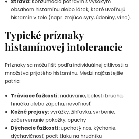
Strava:
Konzumácia potravín s vysokým
obsahom histamínu alebo látok, ktoré uvoľňujú
histamín v tele (napr. zrejúce syry, údeniny, víno).
Typické príznaky
histamínovej intolerancie
Príznaky sa môžu líšiť podľa individuálnej citlivosti a
množstva prijatého histamínu. Medzi najčastejšie
patria:
Tráviace ťažkosti:
nadúvanie, bolesti brucha,
hnačka alebo zápcha, nevoľnosť
Kožné prejavy:
vyrážky, žihľavka, svrbenie,
začervenanie pokožky, opuchy
Dýchacie ťažkosti:
upchatý nos, kýchanie,
dýchavičnosť, pocit tlaku na hrudníku