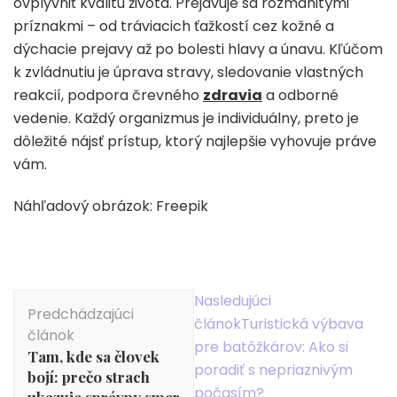
ovplyvniť kvalitu života. Prejavuje sa rozmanitými
príznakmi – od tráviacich ťažkostí cez kožné a
dýchacie prejavy až po bolesti hlavy a únavu. Kľúčom
k zvládnutiu je úprava stravy, sledovanie vlastných
reakcií, podpora črevného
zdravia
a odborné
vedenie. Každý organizmus je individuálny, preto je
dôležité nájsť prístup, ktorý najlepšie vyhovuje práve
vám.
Náhľadový obrázok: Freepik
Navigácia
Nasledujúci
Predchádzajúci
v
článok
Turistická výbava
článok
článku
pre batôžkárov: Ako si
Tam, kde sa človek
poradiť s nepriaznivým
bojí: prečo strach
počasím?
ukazuje správny smer