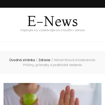
E-News
Inšpirujte sa, vzdelávajte sa a buďte v obraze
Úvodná stránka
/
Zdravie
/
Histamínová intolerancia:
Príčiny, príznaky a praktické riešenia