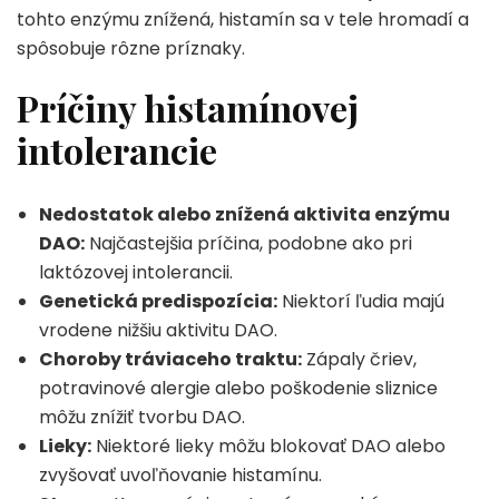
tohto enzýmu znížená, histamín sa v tele hromadí a
spôsobuje rôzne príznaky.
Príčiny histamínovej
intolerancie
Nedostatok alebo znížená aktivita enzýmu
DAO:
Najčastejšia príčina, podobne ako pri
laktózovej intolerancii.
Genetická predispozícia:
Niektorí ľudia majú
vrodene nižšiu aktivitu DAO.
Choroby tráviaceho traktu:
Zápaly čriev,
potravinové alergie alebo poškodenie sliznice
môžu znížiť tvorbu DAO.
Lieky:
Niektoré lieky môžu blokovať DAO alebo
zvyšovať uvoľňovanie histamínu.