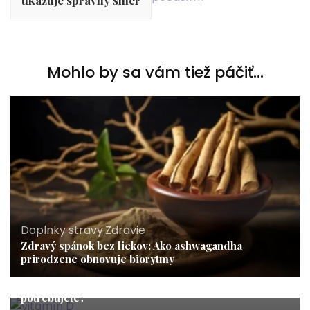
Mohlo by sa vám tiež páčiť...
Doplnky stravy
,
Zdravie
Zdravý spánok bez liekov: Ako ashwagandha
prirodzene obnovuje biorytmy
Zdravie
Vitamín D v zime: Prečo nám chýba a koľko IU naozaj
potrebujete?
Zdravie