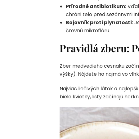
Prírodné antibiotikum:
Vďak
chráni telo pred sezónnymi in
Bojovník proti plynatosti:
Je
črevnú mikroflóru.
Pravidlá zberu: 
Zber medvedieho cesnaku začína
výšky). Nájdete ho najmä vo vlh
Najviac liečivých látok a najlepš
biele kvietky, listy začínajú horkn