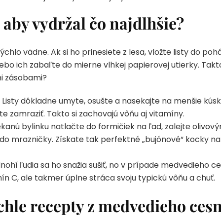
 aby vydržal čo najdlhšie?
hlo vädne. Ak si ho prinesiete z lesa, vložte listy do poh
lebo ich zabaľte do mierne vlhkej papierovej utierky. Takt
mi zásobami?
Listy dôkladne umyte, osušte a nasekajte na menšie kúsky
e zamraziť. Takto si zachovajú vôňu aj vitamíny.
anú bylinku natlačte do formičiek na ľad, zalejte olivov
o mrazničky. Získate tak perfektné „bujónové“ kocky na
ohí ľudia sa ho snažia sušiť, no v prípade medvedieho c
ín C, ale takmer úplne stráca svoju typickú vôňu a chuť.
ýchle recepty z medvedieho ces