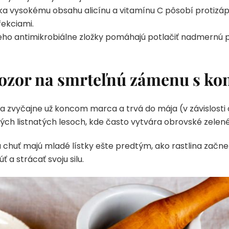
a vysokému obsahu alicínu a vitamínu C pôsobí protizápa
fekciami.
ho antimikrobiálne zložky pomáhajú potlačiť nadmernú p
Pozor na smrteľnú zámenu s ko
 zvyčajne už koncom marca a trvá do mája (v závislosti
kých listnatých lesoch, kde často vytvára obrovské zelen
iu chuť majú mladé lístky ešte predtým, ako rastlina začne
úť a strácať svoju silu.