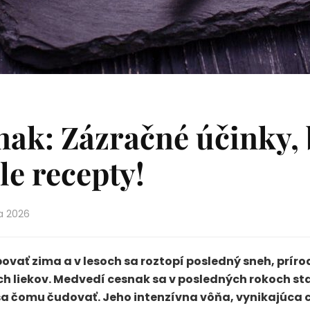
nak: Zázračné účinky,
le recepty!
a 2026
vať zima a v lesoch sa roztopí posledný sneh, prír
ých liekov. Medvedí cesnak sa v posledných rokoch st
t sa čomu čudovať. Jeho intenzívna vôňa, vynikajúca