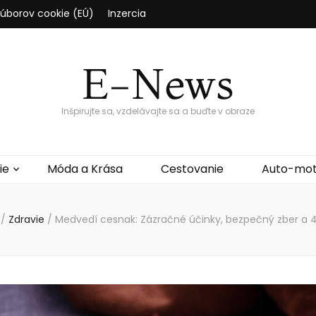
súborov cookie (EÚ)
Inzercia
E-News
Inšpirujte sa, vzdelávajte sa a buďte v obraze
ie
Móda a Krása
Cestovanie
Auto-mo
/
Zdravie
/
Medvedí cesnak: Zázračné účinky, bezpečný zber a 4