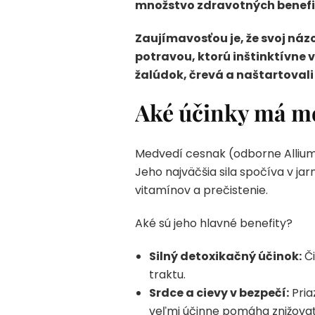
množstvo zdravotných benefitov
Zaujímavosťou je, že svoj náz
potravou, ktorú inštinktívne 
žalúdok, črevá a naštartovali
Aké účinky má me
Medvedí cesnak (odborne Allium u
Jeho najväčšia sila spočíva v j
vitamínov a prečistenie.
Aké sú jeho hlavné benefity?
Silný detoxikačný účinok:
Či
traktu.
Srdce a cievy v bezpečí:
Pria
veľmi účinne pomáha znižovať 