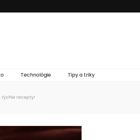
to
Technológie
Tipy a triky
 rýchle recepty!