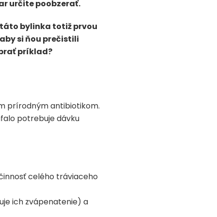
ar určite poobzerať.
áto bylinka totiž prvou
y si ňou prečistili
brať príklad?
ným prírodným antibiotikom.
úfalo potrebuje dávku
činnosť celého tráviaceho
uje ich zvápenatenie) a