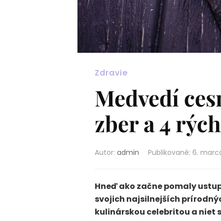
Zdravie
Medvedí ces
zber a 4 rých
Autor:
admin
Publikované
:
6. marc
Hneď ako začne pomaly ustupo
svojich najsilnejších prírodn
kulinárskou celebritou a nie