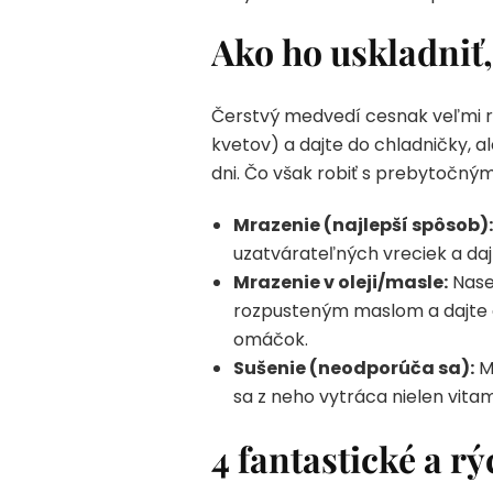
Ako ho uskladniť,
Čerstvý medvedí cesnak veľmi rýc
kvetov) a dajte do chladničky, a
dni. Čo však robiť s prebytočný
Mrazenie (najlepší spôsob):
uzatvárateľných vreciek a dajt
Mrazenie v oleji/masle:
Nasek
rozpusteným maslom a dajte d
omáčok.
Sušenie (neodporúča sa):
Mn
sa z neho vytráca nielen vitam
4 fantastické a r