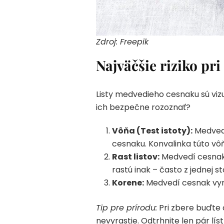
Zdroj: Freepik
Najväčšie riziko pri
Listy medvedieho cesnaku sú viz
ich bezpečne rozoznať?
Vôňa (Test istoty):
Medvedí
cesnaku. Konvalinka túto vô
Rast listov:
Medvedí cesnak m
rastú inak – často z jednej s
Korene:
Medvedí cesnak vyra
Tip pre prírodu:
Pri zbere buďte o
nevyrastie. Odtrhnite len pár lístk