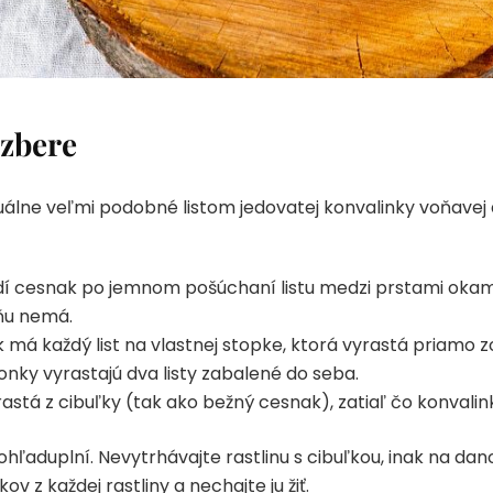
 zbere
uálne veľmi podobné listom jedovatej konvalinky voňavej 
 cesnak po jemnom pošúchaní listu medzi prstami okamž
ňu nemá.
á každý list na vlastnej stopke, ktorá vyrastá priamo zo
tonky vyrastajú dva listy zabalené do seba.
stá z cibuľky (tak ako bežný cesnak), zatiaľ čo konvali
hľaduplní. Nevytrhávajte rastlinu s cibuľkou, inak na dan
ov z každej rastliny a nechajte ju žiť.