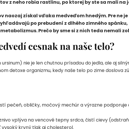
 z neho robia rastlinu, po ktorej by ste sa mali na j
ov naozaj získal vďaka medveďom hnedým. Pre ne je t
vyhľadávajú po prebudení z dlhého zimného spánku, ab
 metabolizmus. Prečo by sme si z nich teda nemali zo
dvedí cesnak na naše telo?
rsinum) nie je len chutnou prísadou do jedla, ale aj sil
arnom detoxe organizmu, kedy naše telo po zime doslova z
stí pečeň, obličky, močový mechúr a výrazne podporuje 
znivo vplýva na vencové tepny srdca, čistí cievy (odstraň
vysoký krvný tlak aj cholesterol.