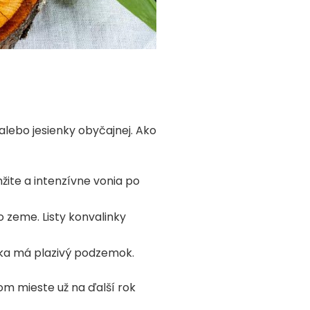
alebo jesienky obyčajnej. Ako
ite a intenzívne vonia po
 zeme. Listy konvalinky
nka má plazivý podzemok.
om mieste už na ďalší rok