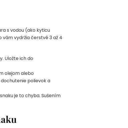
ára s vodou (ako kyticu
o vám vydržia čerstvé 3 až 4
. Uložte ich do
ým olejom alebo
 dochutenie polievok a
esnaku je to chyba. Sušením
naku