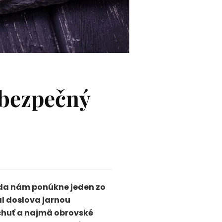
 bezpečný
oda nám ponúkne jeden zo
al doslova jarnou
 chuť a najmä obrovské