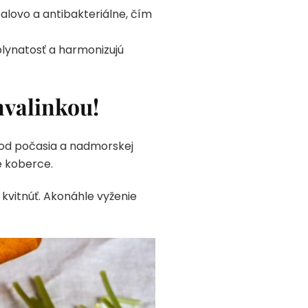
lovo a antibakteriálne, čím
lynatosť a harmonizujú
nvalinkou!
 od počasia a nadmorskej
é koberce.
 kvitnúť. Akonáhle vyženie