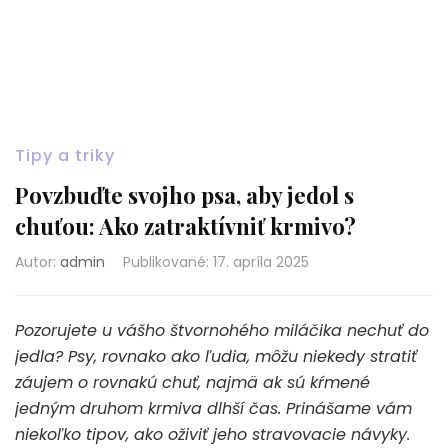
Tipy a triky
Povzbuďte svojho psa, aby jedol s
chuťou: Ako zatraktívniť krmivo?
Autor:
admin
Publikované
:
17. apríla 2025
Pozorujete u vášho štvornohého miláčika nechuť do
jedla? Psy, rovnako ako ľudia, môžu niekedy stratiť
záujem o rovnakú chuť, najmä ak sú kŕmené
jedným druhom krmiva dlhší čas. Prinášame vám
niekoľko tipov, ako oživiť jeho stravovacie návyky.