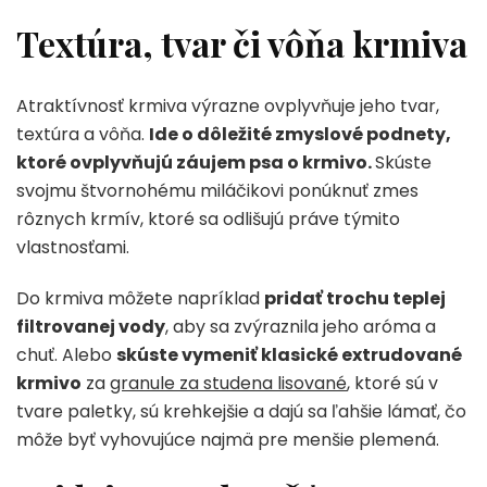
Textúra, tvar či vôňa krmiva
Atraktívnosť krmiva výrazne ovplyvňuje jeho tvar,
textúra a vôňa.
Ide o dôležité zmyslové podnety,
ktoré ovplyvňujú záujem psa o krmivo.
Skúste
svojmu štvornohému miláčikovi ponúknuť zmes
rôznych krmív, ktoré sa odlišujú práve týmito
vlastnosťami.
Do krmiva môžete napríklad
pridať trochu teplej
filtrovanej vody
, aby sa zvýraznila jeho aróma a
chuť. Alebo
skúste vymeniť klasické extrudované
krmivo
za
granule za studena lisované
, ktoré sú v
tvare paletky, sú krehkejšie a dajú sa ľahšie lámať, čo
môže byť vyhovujúce najmä pre menšie plemená.