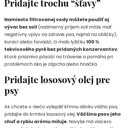
Pridajte trochu “šťavy”
Namiesto filtrovanej vody môžete použiť aj
vývar bez soli
(nadmerný príjem soli môže mať
negatívny vplyv na zdravie psa, najmä na obličky),
kurací alebo hovädzí, či malú lyžičku
100 %
tekvicového pyré bez pridaných konzervantov
,
ktoré priaznivo pôsobí na trávenie a pomáha pri
problémoch ako je zápcha alebo hnačka.
Pridajte lososový olej pre
psy
Ak chcete o niečo vylepšiť kŕmnu dávku vášho psa,
pridajte do krmiva lososový olej.
Väčšina psov jeho
chuť a rybiu arómu miluje
. Navyše má viacero