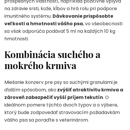
prospešných vlastností, napríklad pozitívne vplýva
na zdravie srsti, kože, kĺbov a hrá rolu pri podpore
imunitného systému.
Dávkovanie prispôsobte
veľkosti a hmotnosti vášho psa
, vo všeobecnosti
sa však odporúča podávať 5 ml na každých 10 kg
hmotnosti.
Kombinácia suchého a
mokrého krmiva
Miešanie konzerv pre psy so suchými granulami je
ďalším spôsobom, ako
zvýšiť atraktivitu krmiva a
zároveň zabezpečiť vyšší príjem tekutín
. O
ideálnom pomere týchto dvoch typov a o výbere,
ktorý bude zodpovedať stravovacím požiadavkám
vášho psa sa poraďte s veterinárom.