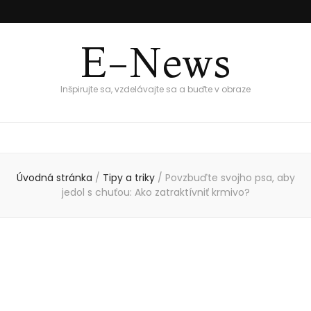
E-News
Inšpirujte sa, vzdelávajte sa a buďte v obraze
Úvodná stránka
/
Tipy a triky
/
Povzbuďte svojho psa, aby
jedol s chuťou: Ako zatraktívniť krmivo?