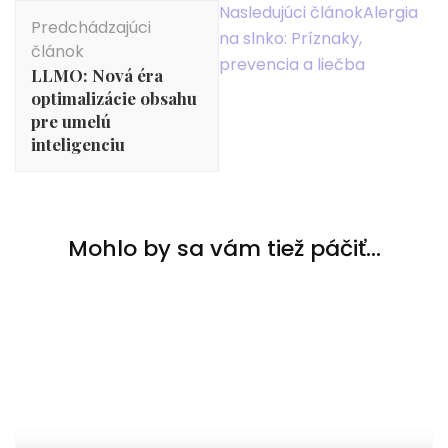
Navigácia
Nasledujúci článok
Alergia
Predchádzajúci
v
na slnko: Príznaky,
článok
článku
prevencia a liečba
LLMO: Nová éra
optimalizácie obsahu
pre umelú
inteligenciu
Mohlo by sa vám tiež páčiť...