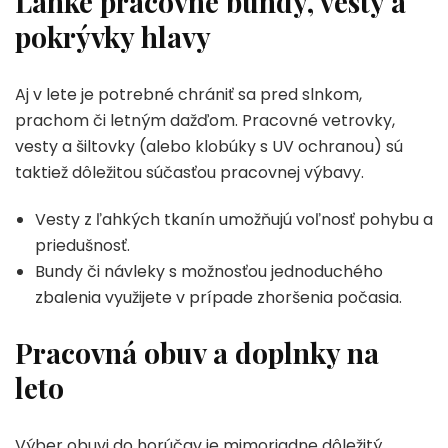
Ľahké pracovné bundy, vesty a
pokrývky hlavy
Aj v lete je potrebné chrániť sa pred slnkom,
prachom či letným dažďom. Pracovné vetrovky,
vesty a šiltovky (alebo klobúky s UV ochranou) sú
taktiež dôležitou súčasťou pracovnej výbavy.
Vesty z ľahkých tkanín umožňujú voľnosť pohybu a
priedušnosť.
Bundy či návleky s možnosťou jednoduchého
zbalenia využijete v prípade zhoršenia počasia.
Pracovná obuv a doplnky na
leto
Výber obuvi do horúčav je mimoriadne dôležitý.