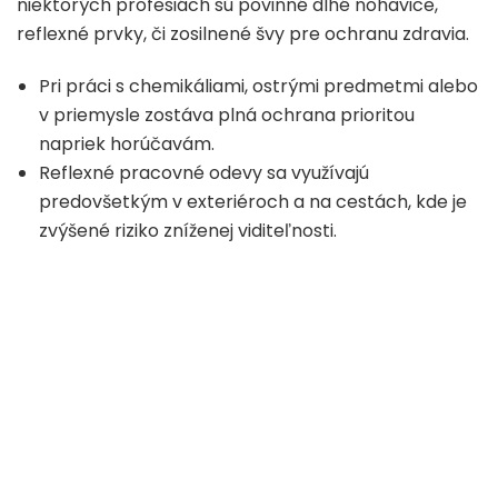
niektorých profesiách sú povinné dlhé nohavice,
reflexné prvky, či zosilnené švy pre ochranu zdravia.
Pri práci s chemikáliami, ostrými predmetmi alebo
v priemysle zostáva plná ochrana prioritou
napriek horúčavám.
Reflexné pracovné odevy sa využívajú
predovšetkým v exteriéroch a na cestách, kde je
zvýšené riziko zníženej viditeľnosti.