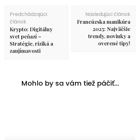
Navigácia
Predchádzajúci
Nasledujúci článok
v
článok
Francúzska manikúra
článku
2025: Najväčšie
Krypto: Digitálny
trendy, novinky a
svet peňazí –
overené tipy!
Stratégie, riziká a
zaujímavosti
Mohlo by sa vám tiež páčiť...