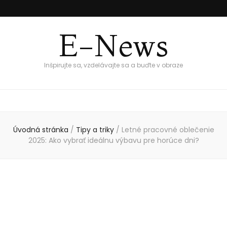
E-News
Inšpirujte sa, vzdelávajte sa a buďte v obraze
Úvodná stránka
/
Tipy a triky
/
Letné pracovné oblečenie
2025: Ako vybrať ideálnu výbavu pre horúce dni?