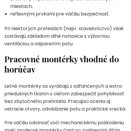
miestach,
reflexnými prvkami pre väčšiu bezpečnosť.
Pri niektorých profesiách (napr. stavebníctvo) však
zostávajú základom dlhé nohavice s výbornou
ventiláciou a odparením potu.
Pracovné montérky vhodné do
horúčav
Letné montérky sa vyrábajú z odľahčených a extra
priedušných tkanín s cieľom zabezpečiť pohyblivosť
bez zbytočného prehriatia. Pracujúci ocenia aj
vetracie otvory, odvádzanie potu a praktické vrecká.
Pre väčšiu odolnosť voči mechanickému poškodeniu
majú moderné montérky časti so zosilneným šitím