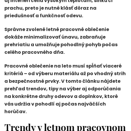
aj interiéri čelia vysokým teplotám, slnku či
prachu, preto je nutné klásť dôraz na
priedušnosť a funkčnosť odevu.
Správne zvolené letné pracovné oblečenie
dokáže minimalizovať únavu, zabraňuje
prehriatiu a umožňuje pohodlný pohyb počas
celého pracovného dňa.
Pracovné oblečenie na leto musí spĺňať viaceré
kritériá – od výberu materiálu až po vhodný strih
a bezpečnostné prvky. V tomto článku nájdete
prehľad trendov, tipy na výber aj odporúčania
na konkrétne druhy odevov a doplnkov, ktoré
vás udržia v pohodlí aj počas najväčších
horúčav.
Trendy v letnom pracovnom