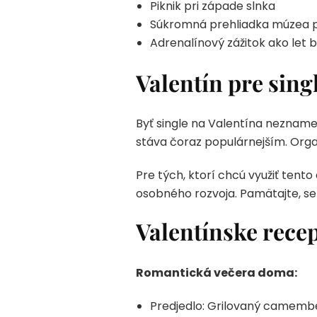
Piknik pri západe slnka
Súkromná prehliadka múzea p
Adrenalínový zážitok ako le
Valentín pre singl
Byť single na Valentína neznamen
stáva čoraz populárnejším. Organ
Pre tých, ktorí chcú využiť ten
osobného rozvoja. Pamätajte, se
Valentínske recep
Romantická večera doma:
Predjedlo: Grilovaný camembe