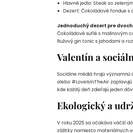
Hlavné jedlo: Steak so zelen
Dezert: Čokoládové fondue s
Jednoduchý dezert pre dvoch
Čokoládové suflé s malinovým co
Ružový gin tonic s jahodami a r
Valentín a sociál
Sociálne médiá hrajú významnú 
alebo #LoveIsInTheAir zaplavujú 
kde každý deň zdieľajú jeden dôv
Ekologický a udrž
V roku 2025 sa očakáva väčší dô
zážitky namiesto materiálnych v