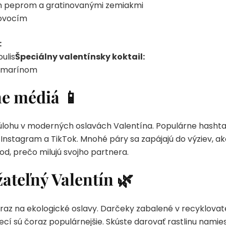
ým peprom a gratinovanými zemiakmi
 ovocím
:
ulis
Špeciálny valentínsky koktail:
ozmarínom
ne médiá 📱
úlohu v moderných oslavách Valentína. Populárne hash
Instagram a TikTok. Mnohé páry sa zapájajú do výziev, ako
od, prečo milujú svojho partnera.
ateľný Valentín 🌿
raz na ekologické oslavy. Darčeky zabalené v recyklova
ecí sú čoraz populárnejšie. Skúste darovať rastlinu nami