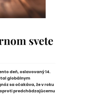
ernom svete
Tento deň, oslavovaný 14.
stal globálnym
nóz sa očakáva, že v roku
st oproti predchádzajúcemu