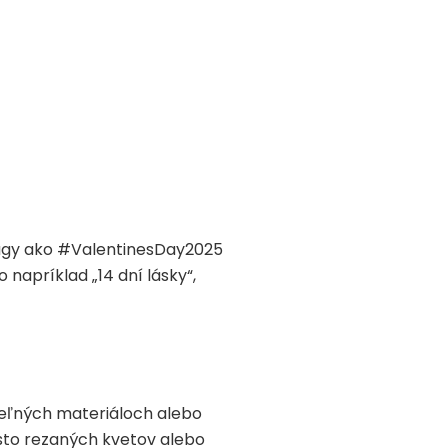
tagy ako #ValentinesDay2025
 napríklad „14 dní lásky“,
teľných materiáloch alebo
esto rezaných kvetov alebo