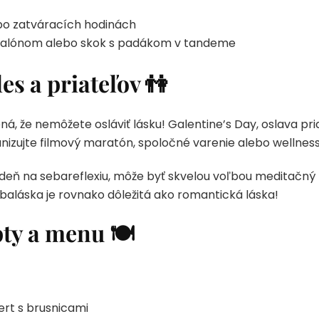
o zatváracích hodinách
t balónom alebo skok s padákom v tandeme
es a priateľov 👫
á, že nemôžete osláviť lásku! Galentine’s Day, oslava pr
izujte filmový maratón, spoločné varenie alebo wellness 
to deň na sebareflexiu, môže byť skvelou voľbou meditačn
baláska je rovnako dôležitá ako romantická láska!
ty a menu 🍽️
rt s brusnicami