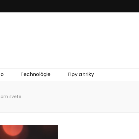
to
Technológie
Tipy a triky
rnom svete