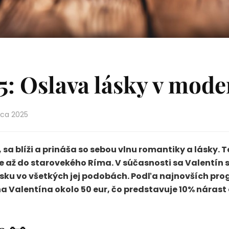
5: Oslava lásky v mod
rca 2025
sa blíži a prináša so sebou vlnu romantiky a lásky. 
e až do starovekého Ríma. V súčasnosti sa Valentín 
sku vo všetkých jej podobách. Podľa najnovších prog
na Valentína okolo 50 eur, čo predstavuje 10% nára