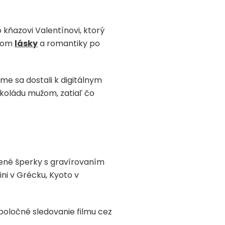
kňazovi Valentínovi, ktorý
olom
lásky
a romantiky po
sme sa dostali k digitálnym
okoládu mužom, zatiaľ čo
ené šperky s gravírovaním
ini v Grécku, Kyoto v
poločné sledovanie filmu cez