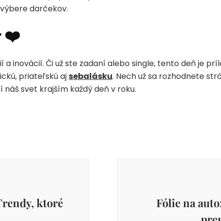
 výbere darčekov.
 ❤️
 a inovácií. Či už ste zadaní alebo single, tento deň je príl
ckú, priateľskú aj
sebalásku
. Nech už sa rozhodnete str
bí náš svet krajším každý deň v roku.
Trendy, ktoré
Fólie na auto
pre