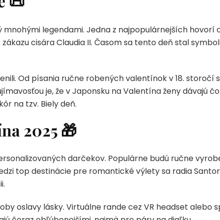
e 📜
ý mnohými legendami. Jedna z najpopulárnejších hovorí o 
k zákazu cisára Claudia II. Časom sa tento deň stal symb
nili. Od písania ručne robených valentínok v 18. storočí 
aujímavosťou je, že v Japonsku na Valentína ženy dávajú č
ôr na tzv. Biely deň.
ína 2025 🎁
rsonalizovaných darčekov. Populárne budú ručne vyrob
edzi top destinácie pre romantické výlety sa radia Santor
i.
oby oslavy lásky. Virtuálne rande cez VR headset alebo s
jú čoraz obľúbenejšími, najmä pre páry na diaľku.