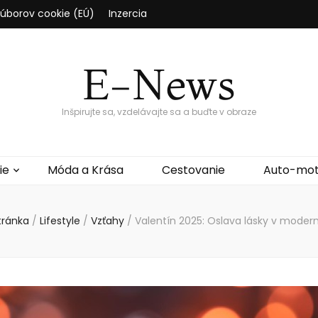
súborov cookie (EÚ)
Inzercia
E-News
Inšpirujte sa, vzdelávajte sa a buďte v obraze
ie
Móda a Krása
Cestovanie
Auto-mo
tránka
/
Lifestyle
/
Vzťahy
/
Valentín 2025: Oslava lásky v mode