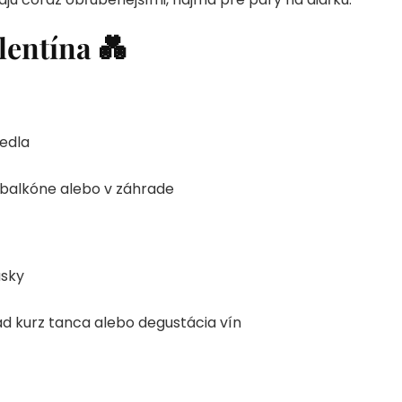
lentína 💑
jedla
 balkóne alebo v záhrade
ásky
ad kurz tanca alebo degustácia vín