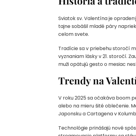
História a tradíci
Sviatok sv. Valentína je opraden
tajne sobášil mladé páry naprie
celom svete.
Tradície sa v priebehu storočí me
vyznaniam lásky v 21. storočí. Z
muži opätujú gesto o mesiac nesk
Trendy na Valent
V roku 2025 sa očakáva boom pe
alebo na mieru šité oblečenie. M
Japonsku a Cartagena v Kolumbi
Technológie prinášajú nové spôs
streamovacie platformy sa stáva