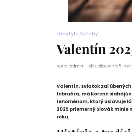
Lifestyle
,
Vzťahy
Valentín 202
Autor:
admin
Aktualizované
:
5. ma
Valentín, sviatok zaľúbených, 
februára, má korene siahajúc
fenoménom, ktorý oslavuje lá
2025 priemerný Slovák minie 
roku.