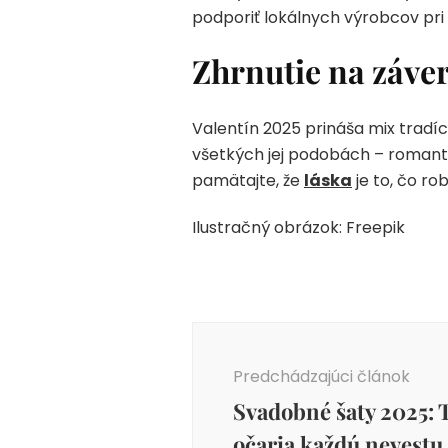
podporiť lokálnych výrobcov pri
Zhrnutie na záver
Valentín 2025 prináša mix tradícií
všetkých jej podobách – romanti
pamätajte, že
láska
je to, čo ro
Ilustračný obrázok: Freepik
Navigácia
v
Predchádzajúci článok
článku
Svadobné šaty 2025: 
očaria každú nevestu