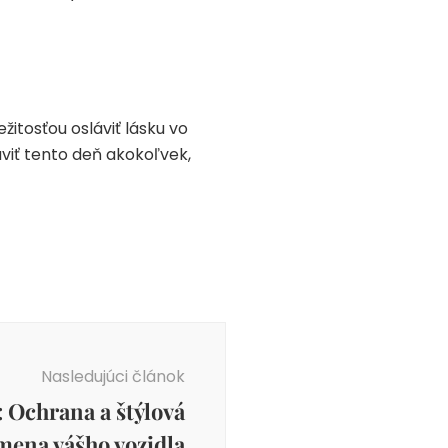
ežitosťou osláviť lásku vo
áviť tento deň akokoľvek,
Nasledujúci článok
: Ochrana a štýlová
mena vášho vozidla