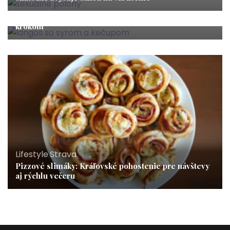
Lifestyle
,
Strava
Langoš recept: Nadýchané domáce langoše krok za
krokom
Lifestyle
,
Strava
Pizzové slimáky: Kráľovské pohostenie pre návštevy
aj rýchlu večeru