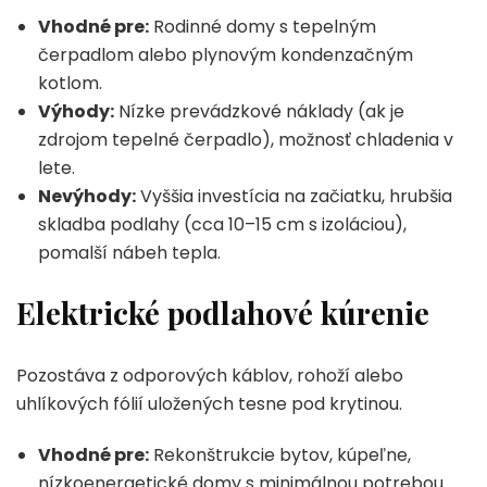
Vhodné pre:
Rodinné domy s tepelným
čerpadlom alebo plynovým kondenzačným
kotlom.
Výhody:
Nízke prevádzkové náklady (ak je
zdrojom tepelné čerpadlo), možnosť chladenia v
lete.
Nevýhody:
Vyššia investícia na začiatku, hrubšia
skladba podlahy (cca 10–15 cm s izoláciou),
pomalší nábeh tepla.
Elektrické podlahové kúrenie
Pozostáva z odporových káblov, rohoží alebo
uhlíkových fólií uložených tesne pod krytinou.
Vhodné pre:
Rekonštrukcie bytov, kúpeľne,
nízkoenergetické domy s minimálnou potrebou