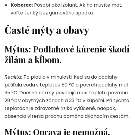
Koberec:
Pôsobí ako izolant. Ak ho musíte mať,
voľte tenký bez gumového spodku.
Časté mýty a obavy
Mýtus: Podlahové kúrenie škodí
žilám a kĺbom.
Realita:
To platilo v minulosti, keď sa do podlahy
púšťala voda s teplotou 50 °C a povrch podlahy mal
35 °C. Dnešné normy povoľujú max. teplotu povrchu
29 °C v obytných zónach a 33 °C v kúpeľni. Pri týchto
teplotách je zdravotné riziko vylúčené, naopak,
absencia vírenia prachu pomáha dýchacím cestám.
Mýtus: Oprava je nemožná,