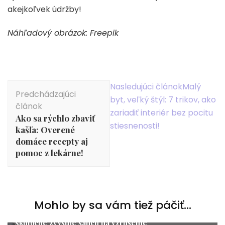
akejkoľvek údržby!
Náhľadový obrázok: Freepik
Navigácia
Nasledujúci článok
Malý
Predchádzajúci
v
byt, veľký štýl: 7 trikov, ako
článok
článku
zariadiť interiér bez pocitu
Ako sa rýchlo zbaviť
stiesnenosti!
kašľa: Overené
domáce recepty aj
pomoc z lekárne!
Lifestyle
,
Vzťahy
Mohlo by sa vám tiež páčiť...
Polohy vs. mýty o „garantovanom“ orgazme: čo
skutočne zvyšuje šancu na vzrušenie