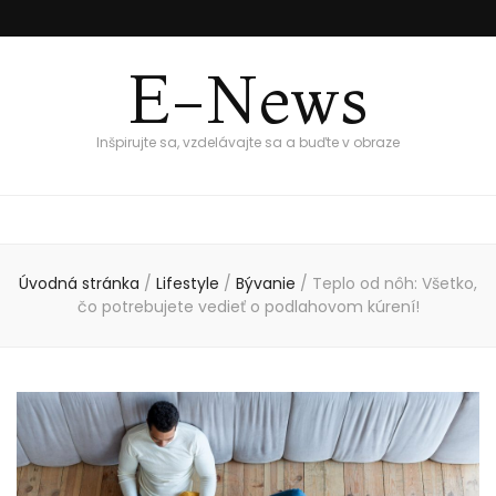
E-News
Inšpirujte sa, vzdelávajte sa a buďte v obraze
Úvodná stránka
/
Lifestyle
/
Bývanie
/
Teplo od nôh: Všetko,
čo potrebujete vedieť o podlahovom kúrení!