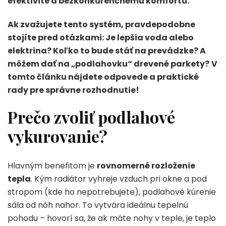
efektivite a bezkonkurenčnému komfortu.
Ak zvažujete tento systém, pravdepodobne
stojíte pred otázkami: Je lepšia voda alebo
elektrina? Koľko to bude stáť na prevádzke? A
môžem dať na „podlahovku“ drevené parkety?
V
tomto článku nájdete odpovede a praktické
rady pre správne rozhodnutie!
Prečo zvoliť podlahové
vykurovanie?
Hlavným benefitom je
rovnomerné rozloženie
tepla
. Kým radiátor vyhreje vzduch pri okne a pod
stropom (kde ho nepotrebujete), podlahové kúrenie
sála od nôh nahor. To vytvára ideálnu tepelnú
pohodu – hovorí sa, že ak máte nohy v teple, je teplo