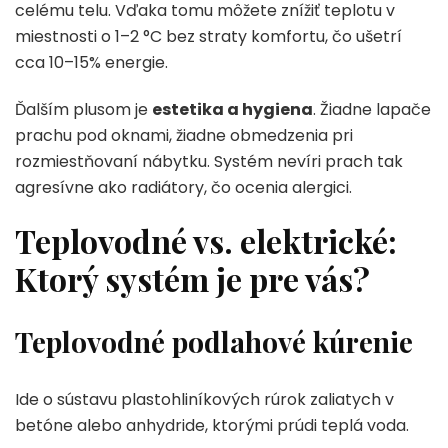
celému telu. Vďaka tomu môžete znížiť teplotu v
miestnosti o 1–2 °C bez straty komfortu, čo ušetrí
cca 10–15% energie.
Ďalším plusom je
estetika a hygiena
. Žiadne lapače
prachu pod oknami, žiadne obmedzenia pri
rozmiestňovaní nábytku. Systém nevíri prach tak
agresívne ako radiátory, čo ocenia alergici.
Teplovodné vs. elektrické:
Ktorý systém je pre vás?
Teplovodné podlahové kúrenie
Ide o sústavu plastohliníkových rúrok zaliatych v
betóne alebo anhydride, ktorými prúdi teplá voda.