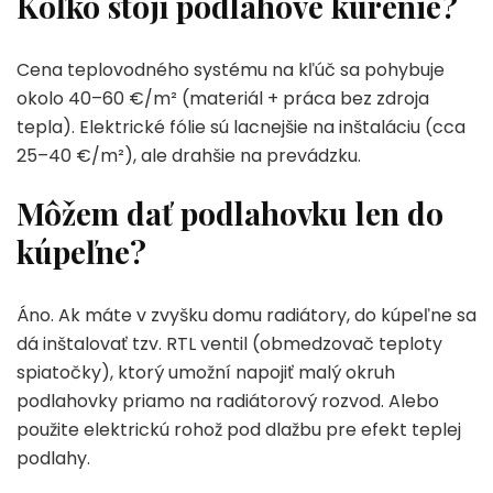
Koľko stojí podlahové kúrenie?
Cena teplovodného systému na kľúč sa pohybuje
okolo 40–60 €/m² (materiál + práca bez zdroja
tepla). Elektrické fólie sú lacnejšie na inštaláciu (cca
25–40 €/m²), ale drahšie na prevádzku.
Môžem dať podlahovku len do
kúpeľne?
Áno. Ak máte v zvyšku domu radiátory, do kúpeľne sa
dá inštalovať tzv. RTL ventil (obmedzovač teploty
spiatočky), ktorý umožní napojiť malý okruh
podlahovky priamo na radiátorový rozvod. Alebo
použite elektrickú rohož pod dlažbu pre efekt teplej
podlahy.