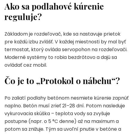
Ako sa podlahové kúrenie
reguluje?
Základom je rozdeľovač, kde sa nastavuje prietok
pre každú izbu zvlášť. V každej miestnosti by mal byť
termostat, ktorý ovláda servopohon na rozdeľovači.
Moderné systémy to robia bezdrôtovo a dajú sa
ovládať cez mobil.
Čo je to „Protokol o nábehu“?
Po zaliatí podlahy betónom nesmiete kúrenie zapnúť
naplno. Betón musí zrieť 21–28 dní. Potom nasleduje
vykurovacia skúška – teplota vody sa zvyšuje
postupne (napr. o 5 °C denne) až na maximum a
potom sa znižuje. Tým sa uvoľní pnutie v betóne a