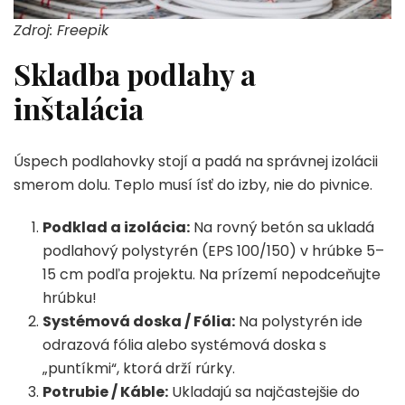
Zdroj: Freepik
Skladba podlahy a
inštalácia
Úspech podlahovky stojí a padá na správnej izolácii
smerom dolu. Teplo musí ísť do izby, nie do pivnice.
Podklad a izolácia:
Na rovný betón sa ukladá
podlahový polystyrén (EPS 100/150) v hrúbke 5–
15 cm podľa projektu. Na prízemí nepodceňujte
hrúbku!
Systémová doska / Fólia:
Na polystyrén ide
odrazová fólia alebo systémová doska s
„puntíkmi“, ktorá drží rúrky.
Potrubie / Káble:
Ukladajú sa najčastejšie do