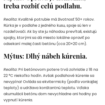
treba rozbiť celú podlahu.
Realita:
Kvalitné potrubie má životnosť 50+ rokov.
Rúrka je v podlahe z jedného kusu, spoje sú len v
rozdeľovači. Ak by ste ju náhodou prevŕtali, existujú
spojky, ktorými sa dá miesto lokálne opraviť po
odsekaní malej časti betónu (cca 20×20 cm).
Mýtus: Dlhý nábeh kúrenia.
Realita:
Pri betónovom potere trvá zohriatie z 18 na
22 °C niekoľko hodín. Avšak podlahové kúrenie sa
nevypína! Ovláda sa ekvitermicky (podľa vonkajšej
teploty) a udržiava konštantnú teplotu. Vďaka
akumulácii betónu dom nevychladne ani hodiny po
vypnutí kúrenia.