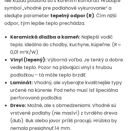
Nie každá podlaha sa s kúrením kamaráti. Hľadajte
symbol „vhodné pre podlahové vykurovanie“ a
sledujte parameter
tepelný odpor (R)
. Čím nižší
odpor, tým lepšie teplo prechádza.
Keramická dlažba a kameň:
Najlepší vodič
tepla. Ideálna do chodby, kuchyne, kúpeľne. (R ≈
0,01 m²K/W)
Vinyl (lepený):
Výborná voľba. Je tenký a dobre
vedie teplo. Pozor na plávajúci vinyl s hrubou
podložkou – tá môže teplo brzdiť.
Laminát:
Vhodný, ale vyberajte kvalitnejšie typy
určené na kúrenie. Pod neho musí ísť špeciálna
perforovaná podložka.
Drevo:
Možné, ale s obmedzeniami. Vhodné sú
vrstvené podlahy (nie masív!) z tvrdého dreva
(dub). Buk alebo javor príliš pracujú. Hrúbka by
nemala presiahnuť 14 mm.